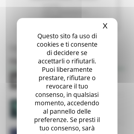
In primo
piano
Infrastrutture e
Trasporti
X
Nascond
Questo sito fa uso di
cookies e ti consente
Tutte le news
di decidere se
accettarli o rifiutarli.
Focus
Puoi liberamente
prestare, rifiutare o
revocare il tuo
consenso, in qualsiasi
momento, accedendo
al pannello delle
preferenze. Se presti il
tuo consenso, sarà