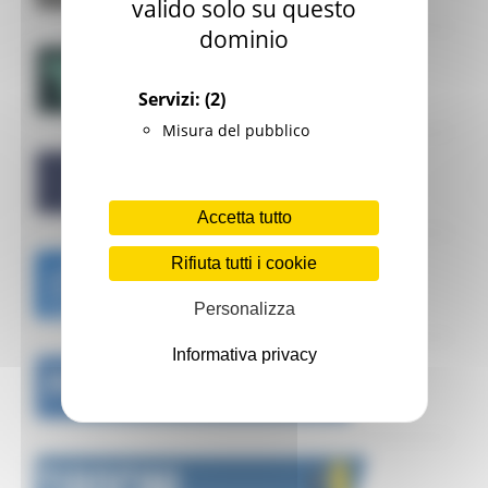
valido solo su questo
dominio
Servizi:
(2)
Misura del pubblico
Accetta tutto
Rifiuta tutti i cookie
Personalizza
Informativa privacy