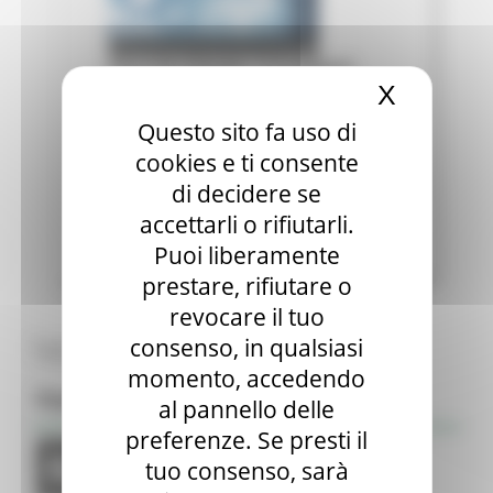
Marche Sicure, 1,2 milioni
per tecnologie e
X
Nascond
videosorveglianza: approvati
Questo sito fa uso di
i criteri del bando
cookies e ti consente
Comunicati stampa
In primo
di decidere se
piano
Enti Locali e
PA
Opportunità per il
accettarli o rifiutarli.
territorio
Puoi liberamente
prestare, rifiutare o
revocare il tuo
consenso, in qualsiasi
Tutte le news
momento, accedendo
Focus
al pannello delle
preferenze. Se presti il
tuo consenso, sarà