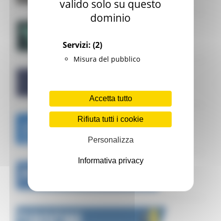
valido solo su questo
dominio
Servizi:
(2)
Misura del pubblico
Accetta tutto
Rifiuta tutti i cookie
Personalizza
Informativa privacy