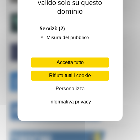
valido solo su questo
dominio
Servizi:
(2)
Misura del pubblico
Accetta tutto
Rifiuta tutti i cookie
Personalizza
Informativa privacy