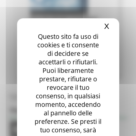
Marche Sicure, 1,2 milioni
per tecnologie e
X
Nascond
videosorveglianza: approvati
Questo sito fa uso di
i criteri del bando
cookies e ti consente
Comunicati stampa
In primo
di decidere se
piano
Enti Locali e
PA
Opportunità per il
accettarli o rifiutarli.
territorio
Puoi liberamente
prestare, rifiutare o
revocare il tuo
consenso, in qualsiasi
Tutte le news
momento, accedendo
Focus
al pannello delle
preferenze. Se presti il
tuo consenso, sarà