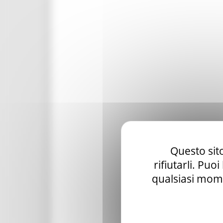
Questo sito
rifiutarli. Puo
qualsiasi mome