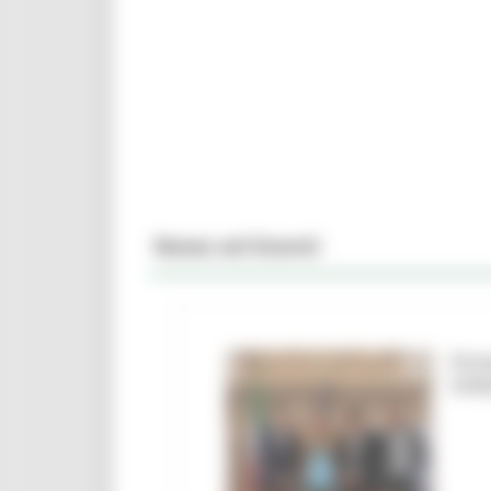
News ed Eventi
Firm
Urbi