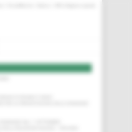
|
|
|
te
ProcediMarche
Rubrica
URP: la Regione risponde
IERE
!
COMUNI DI PESARO E FANO
!
INE PER LA PRESENTAZIONE DELLE DOMANDE
!
LE DOMANDE DAL 1° SETTEMBRE
!
SA DELLA RELAZIONE MILANO – PESCARA
!