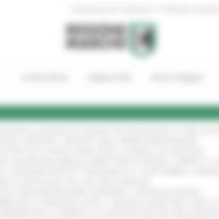
|
Amministrazione Trasparente
Profilo del committen
In Primo Piano
Regione Utile
Entra in Regione
TENGONO IL MANIFESTO EUROPEO PER PROTEGGERE LE AREE COST
IONALE: APPROVATI I PROGETTI DELLE IMPRESE MARCHIGIANE
!
 DI PISTE ED IL NUOVO PUMP TRACK, ULTIMATA LA CONSEGNA
!
ANA TRA REGIONE MARCHE, PREFETTURA DI PESARO E URBINO E I 
LE CATEGORIE PROTETTE: PROROGATO AL 10 SETTEMBRE IL TERM
ARE LO SPETTACOLO DAL VIVO NELLE MARCHE
!
GIE E VIDEOSORVEGLIANZA: APPROVATI I CRITERI DEL BANDO
!
UBBLICATO IL BANDO DA OLTRE 11 MILIONI DI EURO PER LE PMI, 
A SPERIMENTALE LA FERMATA DI CIVITANOVA PER DUE FRECCIAROS