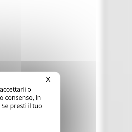
X
Nascondi il banner dei c
accettarli o
tuo consenso, in
e presti il tuo