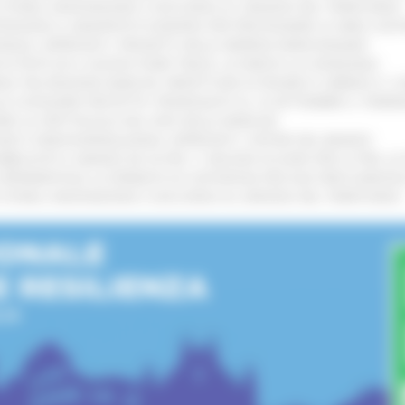
I STORIA, INNOVAZIONE E SOCCORSO AL SERVIZIO DEL TERRITORIO
!
TENGONO IL MANIFESTO EUROPEO PER PROTEGGERE LE AREE COST
IONALE: APPROVATI I PROGETTI DELLE IMPRESE MARCHIGIANE
!
 DI PISTE ED IL NUOVO PUMP TRACK, ULTIMATA LA CONSEGNA
!
ANA TRA REGIONE MARCHE, PREFETTURA DI PESARO E URBINO E I 
LE CATEGORIE PROTETTE: PROROGATO AL 10 SETTEMBRE IL TERM
ARE LO SPETTACOLO DAL VIVO NELLE MARCHE
!
GIE E VIDEOSORVEGLIANZA: APPROVATI I CRITERI DEL BANDO
!
UBBLICATO IL BANDO DA OLTRE 11 MILIONI DI EURO PER LE PMI, 
A SPERIMENTALE LA FERMATA DI CIVITANOVA PER DUE FRECCIAROS
I STORIA, INNOVAZIONE E SOCCORSO AL SERVIZIO DEL TERRITORIO
!