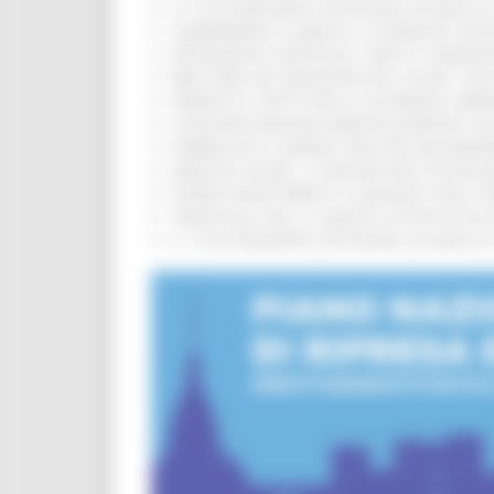
IL 118 DI MACERATA FESTEGGIA 30 ANNI D
CAMBIAMENTI CLIMATICI, LE MARCHE SOS
ARTIGIANATO ARTISTICO, TIPICO E TRADIZ
BIKE PARK DEL MONTEFELTRO, OLTRE 7 KM
FIRMATO IL PATTO PER LA SICUREZZA URB
CONCORSI REGIONE MARCHE RISERVATI AL
PUBBLICATO IL BANDO 2026 PER VALORIZZ
MARCHE SICURE, 1,2 MILIONI PER TECNOLO
FONDO INVESTIMENTI E LIQUIDITÀ 2026: P
TRENITALIA, DAL 31 AGOSTO ATTIVA IN VI
IL 118 DI MACERATA FESTEGGIA 30 ANNI D