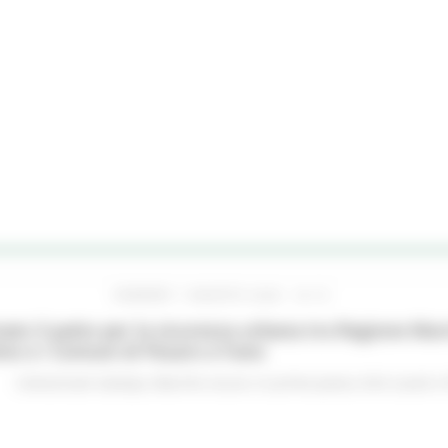
VENERDÌ 7 AGOSTO 2026 16:15
ato il patto per la sicurezza urbana tra Regione Mar
no e i Comuni di Pesaro e Fano
Comunicati stampa
Marche sicure
In primo piano
Enti Locali e