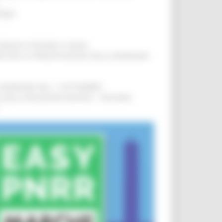
IERE
!
COMUNI DI PESARO E FANO
!
INE PER LA PRESENTAZIONE DELLE DOMANDE
!
LE DOMANDE DAL 1° SETTEMBRE
!
SA DELLA RELAZIONE MILANO – PESCARA
!