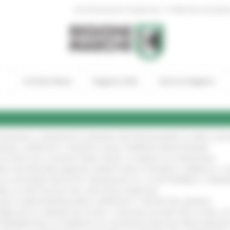
|
Amministrazione Trasparente
Profilo del committen
In Primo Piano
Regione Utile
Entra in Regione
TENGONO IL MANIFESTO EUROPEO PER PROTEGGERE LE AREE COST
IONALE: APPROVATI I PROGETTI DELLE IMPRESE MARCHIGIANE
!
 DI PISTE ED IL NUOVO PUMP TRACK, ULTIMATA LA CONSEGNA
!
ANA TRA REGIONE MARCHE, PREFETTURA DI PESARO E URBINO E I 
LE CATEGORIE PROTETTE: PROROGATO AL 10 SETTEMBRE IL TERM
ARE LO SPETTACOLO DAL VIVO NELLE MARCHE
!
GIE E VIDEOSORVEGLIANZA: APPROVATI I CRITERI DEL BANDO
!
UBBLICATO IL BANDO DA OLTRE 11 MILIONI DI EURO PER LE PMI, 
A SPERIMENTALE LA FERMATA DI CIVITANOVA PER DUE FRECCIAROS