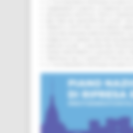
IL 118 DI MACERATA FESTEGGIA 30 ANNI D
CAMBIAMENTI CLIMATICI, LE MARCHE SOS
ARTIGIANATO ARTISTICO, TIPICO E TRADIZ
BIKE PARK DEL MONTEFELTRO, OLTRE 7 KM
FIRMATO IL PATTO PER LA SICUREZZA URB
CONCORSI REGIONE MARCHE RISERVATI AL
PUBBLICATO IL BANDO 2026 PER VALORIZZ
MARCHE SICURE, 1,2 MILIONI PER TECNOLO
FONDO INVESTIMENTI E LIQUIDITÀ 2026: P
TRENITALIA, DAL 31 AGOSTO ATTIVA IN VI
IL 118 DI MACERATA FESTEGGIA 30 ANNI D