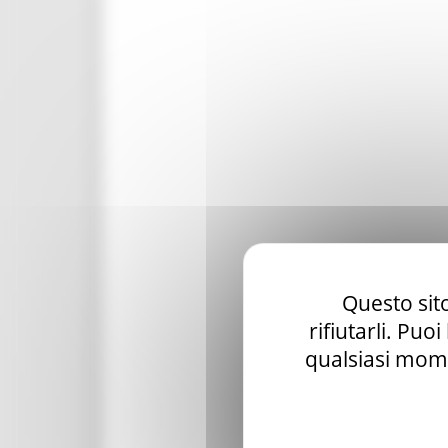
Questo sito
rifiutarli. Puo
qualsiasi mome