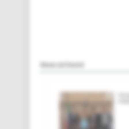
News ed Eventi
Firm
Urbi