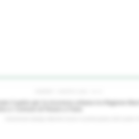
VENERDÌ 7 AGOSTO 2026 16:15
ato il patto per la sicurezza urbana tra Regione Mar
no e i Comuni di Pesaro e Fano
Comunicati stampa
Marche sicure
In primo piano
Enti Locali e