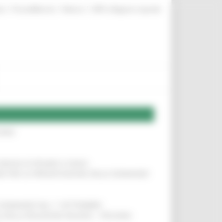
|
|
|
te
ProcediMarche
Rubrica
URP: la Regione risponde
IERE
!
COMUNI DI PESARO E FANO
!
INE PER LA PRESENTAZIONE DELLE DOMANDE
!
LE DOMANDE DAL 1° SETTEMBRE
!
SA DELLA RELAZIONE MILANO – PESCARA
!