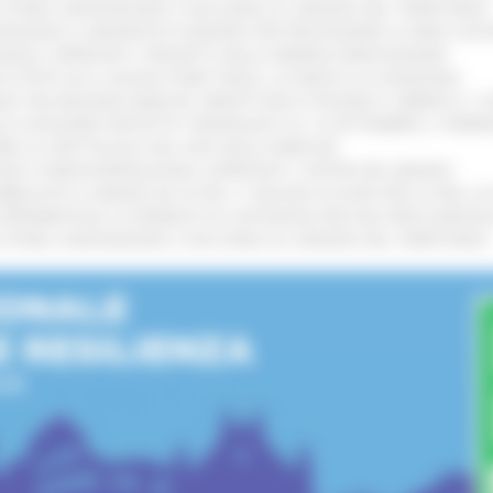
I STORIA, INNOVAZIONE E SOCCORSO AL SERVIZIO DEL TERRITORIO
!
TENGONO IL MANIFESTO EUROPEO PER PROTEGGERE LE AREE COST
IONALE: APPROVATI I PROGETTI DELLE IMPRESE MARCHIGIANE
!
 DI PISTE ED IL NUOVO PUMP TRACK, ULTIMATA LA CONSEGNA
!
ANA TRA REGIONE MARCHE, PREFETTURA DI PESARO E URBINO E I 
LE CATEGORIE PROTETTE: PROROGATO AL 10 SETTEMBRE IL TERM
ARE LO SPETTACOLO DAL VIVO NELLE MARCHE
!
GIE E VIDEOSORVEGLIANZA: APPROVATI I CRITERI DEL BANDO
!
UBBLICATO IL BANDO DA OLTRE 11 MILIONI DI EURO PER LE PMI, 
A SPERIMENTALE LA FERMATA DI CIVITANOVA PER DUE FRECCIAROS
I STORIA, INNOVAZIONE E SOCCORSO AL SERVIZIO DEL TERRITORIO
!