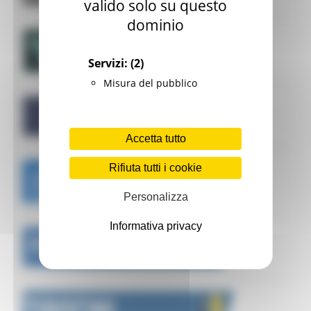
valido solo su questo
dominio
Servizi:
(2)
Misura del pubblico
Accetta tutto
Rifiuta tutti i cookie
Personalizza
Informativa privacy