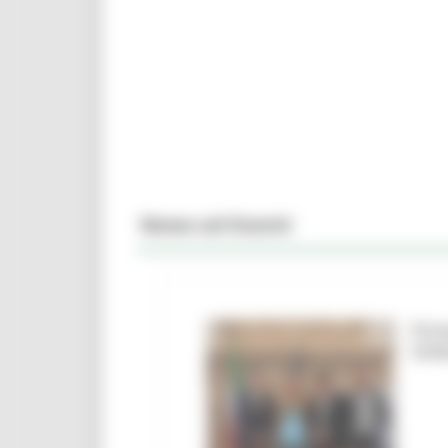
News ed Eventi
Firm
Urbi