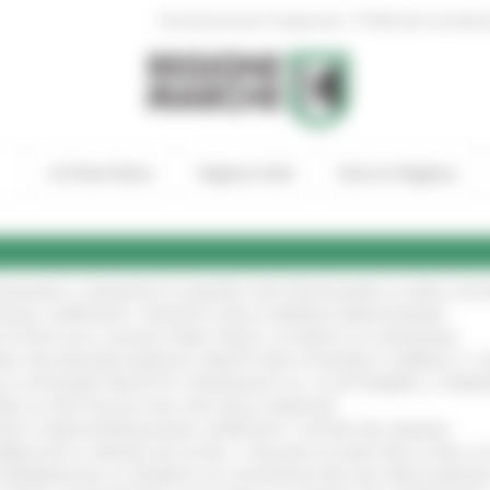
|
Amministrazione Trasparente
Profilo del committen
In Primo Piano
Regione Utile
Entra in Regione
TENGONO IL MANIFESTO EUROPEO PER PROTEGGERE LE AREE COST
IONALE: APPROVATI I PROGETTI DELLE IMPRESE MARCHIGIANE
!
 DI PISTE ED IL NUOVO PUMP TRACK, ULTIMATA LA CONSEGNA
!
ANA TRA REGIONE MARCHE, PREFETTURA DI PESARO E URBINO E I 
LE CATEGORIE PROTETTE: PROROGATO AL 10 SETTEMBRE IL TERM
ARE LO SPETTACOLO DAL VIVO NELLE MARCHE
!
GIE E VIDEOSORVEGLIANZA: APPROVATI I CRITERI DEL BANDO
!
UBBLICATO IL BANDO DA OLTRE 11 MILIONI DI EURO PER LE PMI, 
A SPERIMENTALE LA FERMATA DI CIVITANOVA PER DUE FRECCIAROS