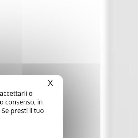
X
Nascondi il banner dei c
accettarli o
tuo consenso, in
e presti il tuo