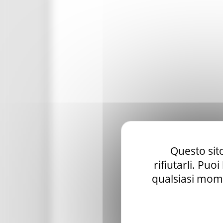
Questo sito
rifiutarli. Puo
qualsiasi mome