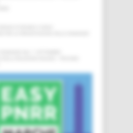
IERE
!
COMUNI DI PESARO E FANO
!
INE PER LA PRESENTAZIONE DELLE DOMANDE
!
LE DOMANDE DAL 1° SETTEMBRE
!
SA DELLA RELAZIONE MILANO – PESCARA
!