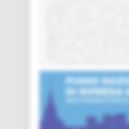
IL 118 DI MACERATA FESTEGGIA 30 ANNI D
CAMBIAMENTI CLIMATICI, LE MARCHE SOS
ARTIGIANATO ARTISTICO, TIPICO E TRADIZ
BIKE PARK DEL MONTEFELTRO, OLTRE 7 KM
FIRMATO IL PATTO PER LA SICUREZZA URB
CONCORSI REGIONE MARCHE RISERVATI AL
PUBBLICATO IL BANDO 2026 PER VALORIZZ
MARCHE SICURE, 1,2 MILIONI PER TECNOLO
FONDO INVESTIMENTI E LIQUIDITÀ 2026: P
TRENITALIA, DAL 31 AGOSTO ATTIVA IN VI
IL 118 DI MACERATA FESTEGGIA 30 ANNI D