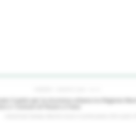
VENERDÌ 7 AGOSTO 2026 16:15
ato il patto per la sicurezza urbana tra Regione Mar
no e i Comuni di Pesaro e Fano
Comunicati stampa
Marche sicure
In primo piano
Enti Locali e