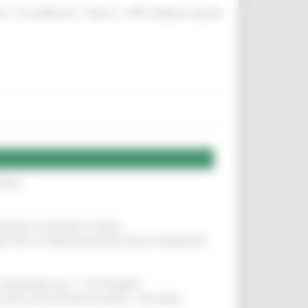
|
|
|
te
ProcediMarche
Rubrica
URP: la Regione risponde
IERE
!
COMUNI DI PESARO E FANO
!
INE PER LA PRESENTAZIONE DELLE DOMANDE
!
LE DOMANDE DAL 1° SETTEMBRE
!
SA DELLA RELAZIONE MILANO – PESCARA
!