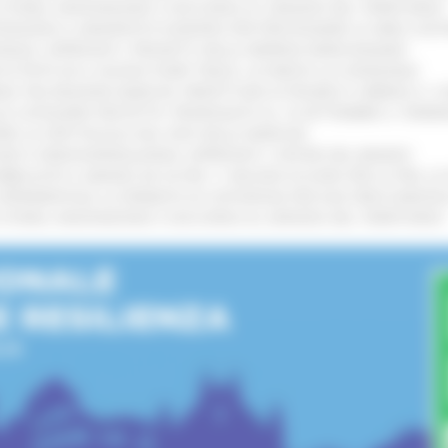
I STORIA, INNOVAZIONE E SOCCORSO AL SERVIZIO DEL TERRITORIO
!
TENGONO IL MANIFESTO EUROPEO PER PROTEGGERE LE AREE COST
IONALE: APPROVATI I PROGETTI DELLE IMPRESE MARCHIGIANE
!
 DI PISTE ED IL NUOVO PUMP TRACK, ULTIMATA LA CONSEGNA
!
ANA TRA REGIONE MARCHE, PREFETTURA DI PESARO E URBINO E I 
LE CATEGORIE PROTETTE: PROROGATO AL 10 SETTEMBRE IL TERM
ARE LO SPETTACOLO DAL VIVO NELLE MARCHE
!
GIE E VIDEOSORVEGLIANZA: APPROVATI I CRITERI DEL BANDO
!
UBBLICATO IL BANDO DA OLTRE 11 MILIONI DI EURO PER LE PMI, 
A SPERIMENTALE LA FERMATA DI CIVITANOVA PER DUE FRECCIAROS
I STORIA, INNOVAZIONE E SOCCORSO AL SERVIZIO DEL TERRITORIO
!