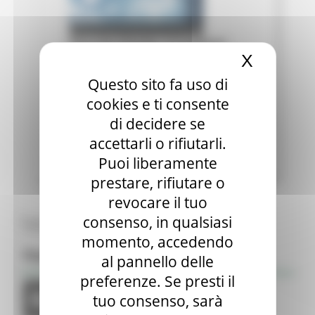
Marche Sicure, 1,2 milioni
per tecnologie e
X
Nascond
videosorveglianza: approvati
Questo sito fa uso di
i criteri del bando
cookies e ti consente
Comunicati stampa
In primo
di decidere se
piano
Enti Locali e
PA
Opportunità per il
accettarli o rifiutarli.
territorio
Puoi liberamente
prestare, rifiutare o
revocare il tuo
consenso, in qualsiasi
Tutte le news
momento, accedendo
Focus
al pannello delle
preferenze. Se presti il
tuo consenso, sarà