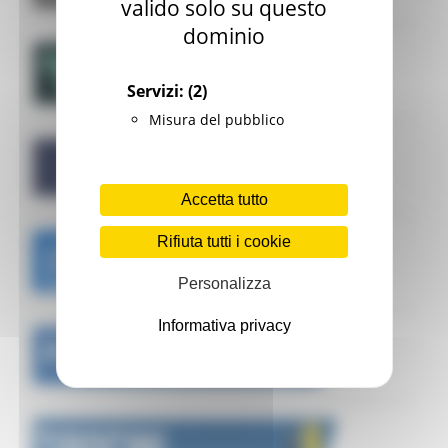
valido solo su questo
dominio
Servizi:
(2)
Misura del pubblico
Accetta tutto
Rifiuta tutti i cookie
Personalizza
Informativa privacy