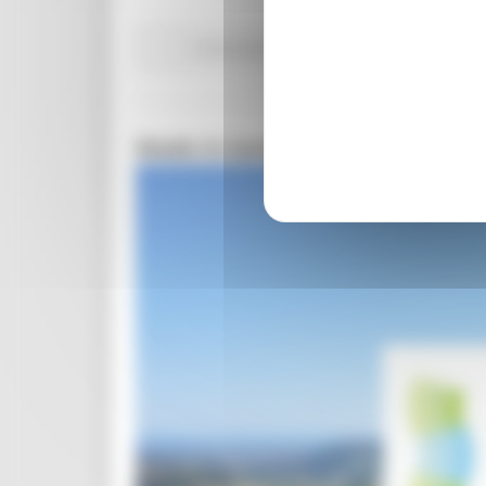
Comunicati stampa
Delegazione Bruxelles
I
Made in-land: la conferenza fina