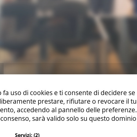
 fa uso di cookies e ti consente di decidere se 
i liberamente prestare, rifiutare o revocare il 
nto, accedendo al pannello delle preferenze. S
ermesso di chiarire le questioni sul tappeto, con la definizi
consenso, sarà valido solo su questo dominio
iferito l’assessore Castelli.
Servizi:
(2)