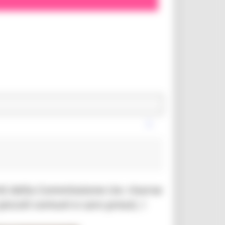
enti della Commissione Ue: risorse
ccoli comuni e caro prezzi, i