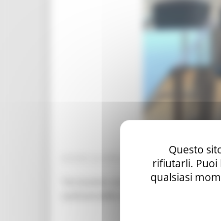
Questo sito
GIOVEDÌ 28 APRILE 2022 15:06
rifiutarli. Puo
qualsiasi mome
“Un incontro cordiale e fruttuoso, che ha p
usufruire delle nuove risorse europee”, ha r