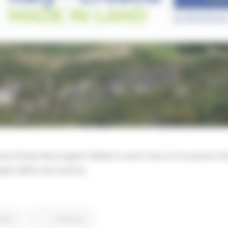
nza finale del progetto Made In-Land. Sarà un'occasione im
uppo delle aree interne.
tero
Continua..