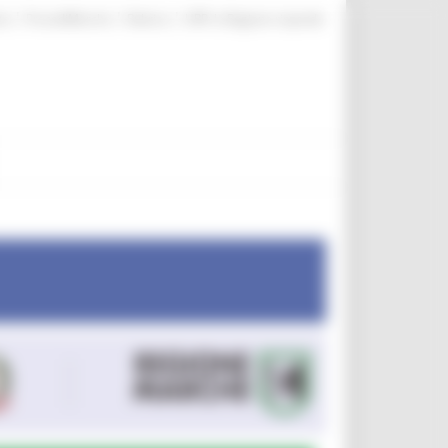
|
|
|
te
ProcediMarche
Rubrica
URP: la Regione risponde