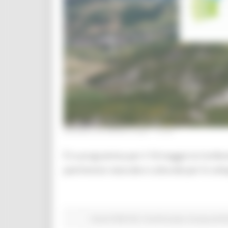
GIOVEDÌ 28 APRILE 2022 10:53
È in programma per il 18 maggio la Confere
patrimonio naturale e culturale per lo svil
Eventi FESR FSE
Fondi Europei
Europa ed Es