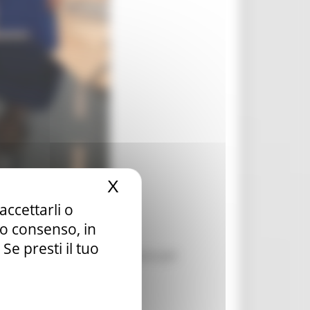
X
Nascondi il banner dei c
accettarli o
tuo consenso, in
e presti il tuo
one della tempistica necessaria per