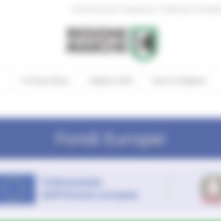
|
Amministrazione Trasparente
Profilo del committen
In Primo Piano
Regione Utile
Entra in Regione
Fondi Europei