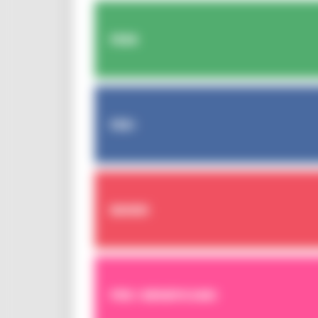
FESR
FSE+
BANDI
PER I BENEFICIARI