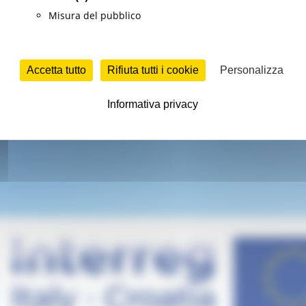
Misura del pubblico
n primo piano
Fondi Europei
Europa ed Estero
Continua..
Accetta tutto
Rifiuta tutti i cookie
Personalizza
le
Informativa privacy