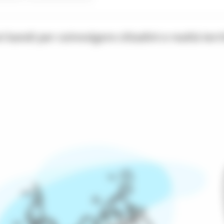
andi per coinvolgere cittadini e realtà terri