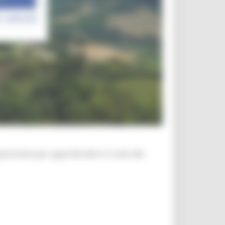
portante per approfondire il ruolo del