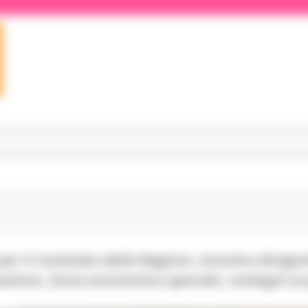
 per il Comitato delle Regioni, incontra dirig
one, Zona economica speciale, sostegni ai pi