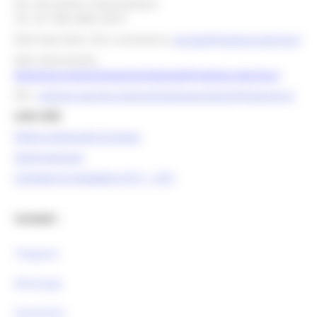
Per info bandi e finanziamenti
Tel. 071 806 3858 /3674
Mail help desk, info e assistenza:
europa@regione.marche.it
Mail istituzionale:
direzione.programmazioneintegrata@regione.marche.it
PEC:
regione.marche.programmazioneunitaria@emarche.it
Link Utili:
Politica Regionale Europea
OpenCoesione
Comitato di pilotaggio OT11 - OT2
Contatti :
Telegram
Whatsapp
Newsletter