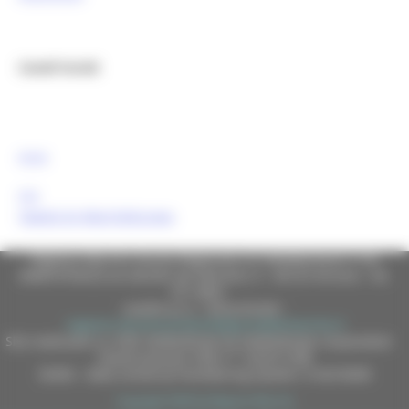
Canali Social:
FESR
FSE
Tweets by MarcheEuropa
Regione Marche Giunta Regionale (CF 80008630420 P.IVA
00481070423) via Gentile da Fabriano, 9 - 60125 Ancona - tel.
071.8061
casella p.e.c. istituzionale :
regione.marche.protocollogiunta@emarche.it
Sito realizzato su CMS DotNetNuke by DotNetNuke Corporation
Autorizzazione SIAE n° 1225/I/1298
DUNS - Data Universal Numbering System: 514216030
Copyright 2026 by Regione Marche