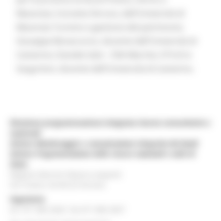
Macerata; Concetta Ferrara, dell'Università di
Macerata Turismo e gestione del patrimonio;
Giuseppe Bonaccorso, docente dell'Università di
Camerino; Daniele Salvi - CNA Marche; il Prof.re
Sargorloni, docente dell'Università di Camerino.
Direzione programmazione integrata risorse comunitarie e
nazionali
Settore Monitoraggio e comunicazione integrata dei fondi
Settore Programmazione delle risorse nazionali e aiuti di
Stato
Regione Marche Palazzo Leopardi
Via Tiziano, 44 60125 Ancona
Segreteria
tel. 071 806 3643 fax 071 806 3037