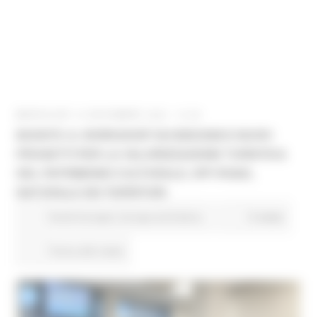
MERCOLEDÌ 16 NOVEMBRE 2022 12:29
BOOST5: IL WORKSHOP SUI BISOGNI E NUOVI
PROGETTI PER LA VALORIZZAZIONE TURISTICA
DEL PATRIMONIO CULTURALE, OFF-ROAD,
NATURALE DEI TERRITORI
Fondi Europei
Europa ed Estero
9 views
Torna alle news