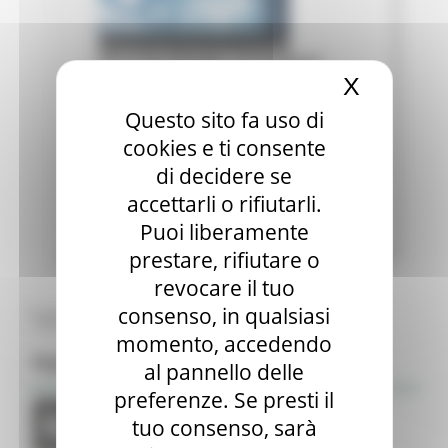
Marche Sicure, 1,2 milioni
per tecnologie e
X
Nascond
videosorveglianza: approvati
Questo sito fa uso di
i criteri del bando
cookies e ti consente
Comunicati stampa
In primo
di decidere se
piano
Enti Locali e
PA
Opportunità per il
accettarli o rifiutarli.
territorio
Puoi liberamente
prestare, rifiutare o
revocare il tuo
consenso, in qualsiasi
Tutte le news
momento, accedendo
Focus
al pannello delle
preferenze. Se presti il
tuo consenso, sarà