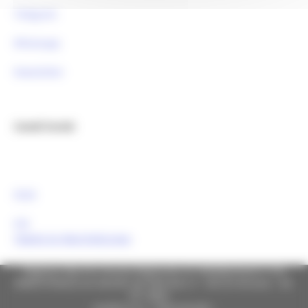
Telegram
Whatsapp
Newsletter
Canali Social:
FESR
FSE
Tweets by MarcheEuropa
Regione Marche Giunta Regionale (CF 80008630420 P.IVA
00481070423) via Gentile da Fabriano, 9 - 60125 Ancona - tel.
071.8061
casella p.e.c. istituzionale :