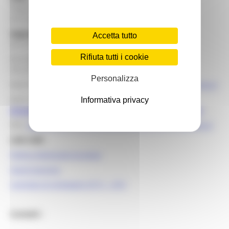
Regione Marche Palazzo Leopardi
Via Tiziano, 44 60125 Ancona
Segreteria
Accetta tutto
tel. 071 806 3643 fax 071 806 3037
Rifiuta tutti i cookie
Per info bandi e finanziamenti
Tel. 071 806 3858 /3674
Personalizza
Mail help desk, info e assistenza:
europa@regione.marche.it
Mail istituzionale:
Informativa privacy
direzione.programmazioneintegrata@regione.marche.it
PEC:
regione.marche.programmazioneunitaria@emarche.it
Link Utili:
Politica Regionale Europea
OpenCoesione
Comitato di pilotaggio OT11 - OT2
Contatti :