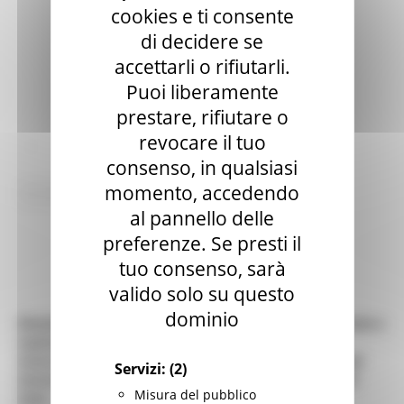
cookies e ti consente
di decidere se
accettarli o rifiutarli.
Puoi liberamente
prestare, rifiutare o
revocare il tuo
:
consenso, in qualsiasi
momento, accedendo
views
Torna alle news
al pannello delle
preferenze. Se presti il
tuo consenso, sarà
valido solo su questo
dominio
Direzione programmazione integrata risorse comunitarie e
nazionali
Settore Monitoraggio e comunicazione integrata dei fondi
Servizi:
(2)
Settore Programmazione delle risorse nazionali e aiuti di
Misura del pubblico
Stato