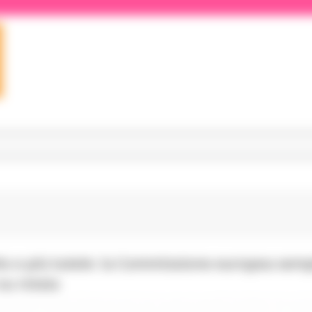
tto e più tutele: la Commissione europea semp
su rotaia