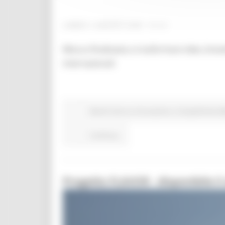
LUNEDÌ 3 AGOSTO 2026 13:15
Misura finalizzata a trasformare idee, breve
internazionali
Bandi ricerca e innovazione
Competitività de
Continua..
Progetto FLAVOR - disponibile il 