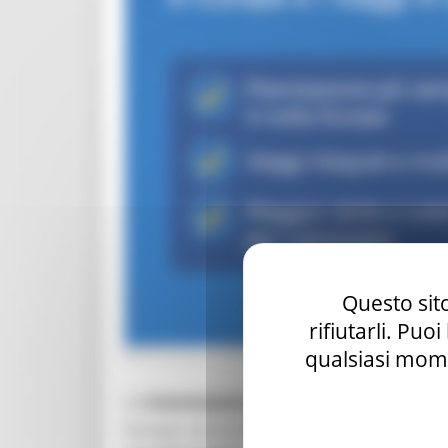
Questo sito
rifiutarli. Puo
qualsiasi mome
MERCOLEDÌ 5 AGOSTO 2026 08:00
La
Commissione europea
ha presentato u
Europa. Le tre iniziative approvate a maggi