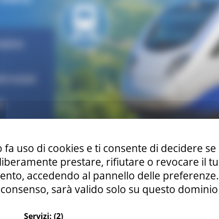
 fa uso di cookies e ti consente di decidere se 
i liberamente prestare, rifiutare o revocare il 
nto, accedendo al pannello delle preferenze. S
consenso, sarà valido solo su questo dominio
na nuova serie di misure per rendere finalmente possibili 
o mirano a facilitare la
pianificazione
e l’acquisto di viaggi
r
Servizi:
(2)