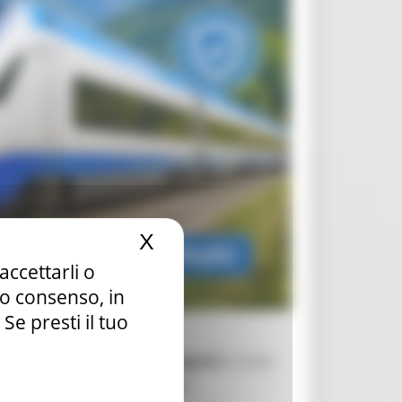
X
Nascondi il banner dei c
accettarli o
tuo consenso, in
e presti il tuo
spostamenti più
fluidi
e
integrati
in tutta
egionali
, a
lunga distanza
e