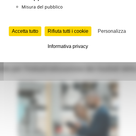
ne ai collegamenti
ferroviari
che coinvolgono più operatori, 
Misura del pubblico
erario.
Accetta tutto
Rifiuta tutti i cookie
Personalizza
Continua..
Informativa privacy
 per l’industrializzazione dei risultati della 