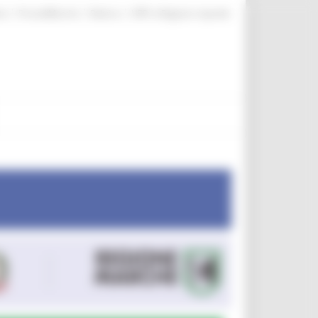
|
|
|
te
ProcediMarche
Rubrica
URP: la Regione risponde