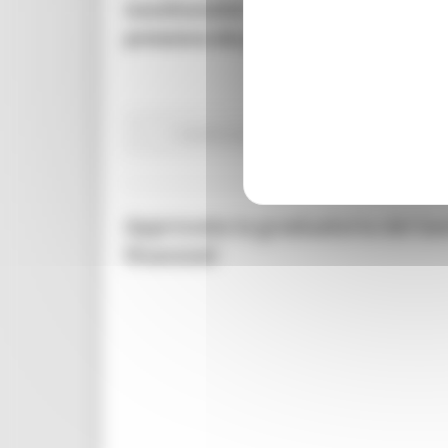
transfrontalieri
, con particolare attenzio
protezione dei passeggeri
per l’intero itin
Fondi Europei
EU Direct
Giovani
Approvata la graduatoria del bando
finanziati