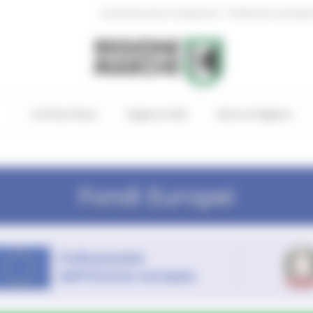
|
Amministrazione Trasparente
Profilo del committen
In Primo Piano
Regione Utile
Entra in Regione
Fondi Europei