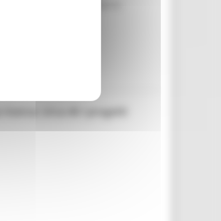
rafforzando allo stesso tempo la
ricerca: circa 40 i progetti