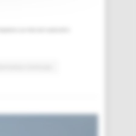
ompetere sui mercati nazionali e
ità Produttive
Fondi Europei