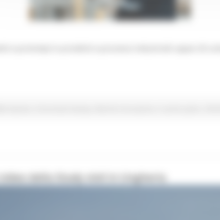
tti e prototipi in prodotti e processi industriali capaci di c
lle imprese
Comunicati stampa
Marche Innovazione
In primo piano
Attiv
video della Study visit in Ungheria