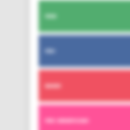
FESR
FSE+
BANDI
PER I BENEFICIARI