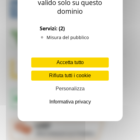
valido solo su questo
dominio
Servizi:
(2)
Misura del pubblico
Accetta tutto
Rifiuta tutti i cookie
Personalizza
Informativa privacy