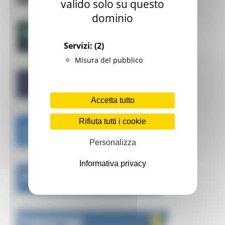
valido solo su questo
dominio
Servizi:
(2)
Misura del pubblico
Accetta tutto
Rifiuta tutti i cookie
Personalizza
Informativa privacy