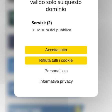
valido solo su questo
dominio
Servizi:
(2)
Misura del pubblico
Accetta tutto
Rifiuta tutti i cookie
Personalizza
Informativa privacy