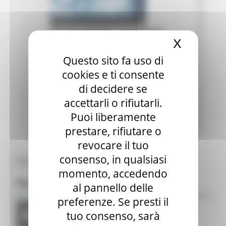
Marche Sicure, 1,2 milioni
per tecnologie e
X
Nascond
videosorveglianza: approvati
Questo sito fa uso di
i criteri del bando
cookies e ti consente
Comunicati stampa
In primo
di decidere se
piano
Enti Locali e
PA
Opportunità per il
accettarli o rifiutarli.
territorio
Puoi liberamente
prestare, rifiutare o
revocare il tuo
consenso, in qualsiasi
Tutte le news
momento, accedendo
Focus
al pannello delle
preferenze. Se presti il
tuo consenso, sarà