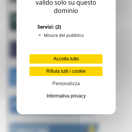
valido solo su questo
dominio
Servizi:
(2)
Misura del pubblico
Accetta tutto
Rifiuta tutti i cookie
Personalizza
Informativa privacy