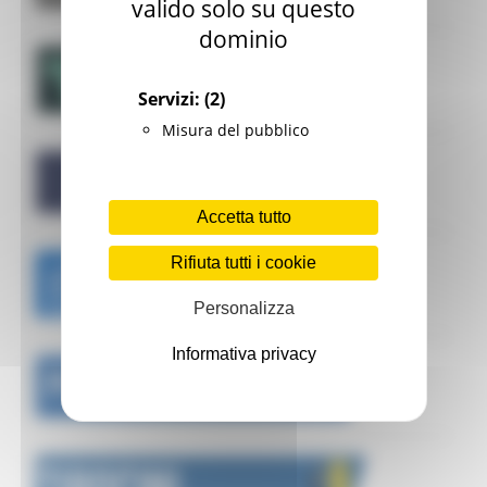
valido solo su questo
dominio
Servizi:
(2)
Misura del pubblico
Accetta tutto
Rifiuta tutti i cookie
Personalizza
Informativa privacy