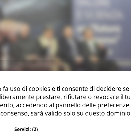
 fa uso di cookies e ti consente di decidere se 
i liberamente prestare, rifiutare o revocare il 
nto, accedendo al pannello delle preferenze. S
consenso, sarà valido solo su questo dominio
Servizi:
(2)