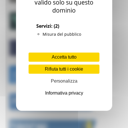
valido solo su questo
dominio
Servizi:
(2)
Misura del pubblico
Accetta tutto
Rifiuta tutti i cookie
Personalizza
Informativa privacy