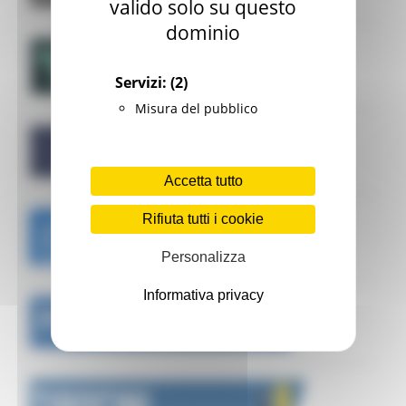
valido solo su questo
dominio
Servizi:
(2)
Misura del pubblico
Accetta tutto
Rifiuta tutti i cookie
Personalizza
Informativa privacy