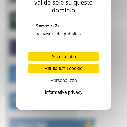
valido solo su questo
dominio
Servizi:
(2)
Misura del pubblico
Accetta tutto
Rifiuta tutti i cookie
Personalizza
Informativa privacy