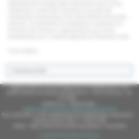
favorevole del Consiglio delle Autonomie Locali, che ha
sottolineato il valore del contributo assicurato dal
volontariato di protezione civile nelle attività antincendio
boschivo. Un patrimonio di competenze e presenza sul
territorio che continua a rappresentare una risorsa
fondamentale per il sistema regionale di Protezione Civile.
Torna indietro
Protezione Civile
Regione Marche Giunta Regionale (CF 80008630420 P.IVA
00481070423) via Gentile da Fabriano, 9 - 60125 Ancona - tel.
071.8061
casella p.e.c. istituzionale :
regione.marche.protocollogiunta@emarche.it
Sito realizzato su CMS DotNetNuke by DotNetNuke Corporation
Autorizzazione SIAE n° 1225/I/1298
DUNS - Data Universal Numbering System: 514216030
Copyright 2026 by Regione Marche