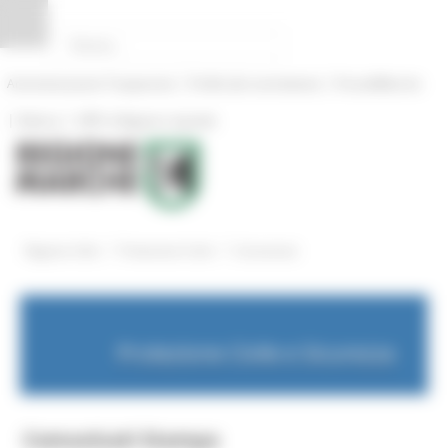
Pannello di gestione dei cookies
|
|
Amministrazione Trasparente
Profilo del committente
ProcediMarche
|
|
Rubrica
URP: la Regione risponde
/
/
Regione Utile
Protezione Civile
Comunicati
Protezione Civile e Sicurezza
Comunicati Stampa