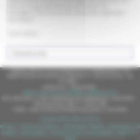
vivo con una giornata dedicata alle elezioni che
coinvolgerà l'intero tessuto del volontariato organizzato
marchigiano.
Torna indietro
Protezione Civile
Regione Marche Giunta Regionale (CF 80008630420 P.IVA
00481070423) via Gentile da Fabriano, 9 - 60125 Ancona - tel.
071.8061
casella p.e.c. istituzionale :
regione.marche.protocollogiunta@emarche.it
Sito realizzato su CMS DotNetNuke by DotNetNuke Corporation
Autorizzazione SIAE n° 1225/I/1298
DUNS - Data Universal Numbering System: 514216030
Copyright 2026 by Regione Marche
Privacy
|
Termini Di Utilizzo
|
Informativa TEAMS
|
Informativa sui
Cookie
|
Accessibilità
|
Dichiarazione di Accessibilità
|
Sitemap
|
Login