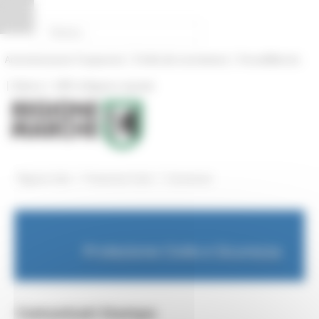
Pannello di gestione dei cookies
|
|
Amministrazione Trasparente
Profilo del committente
ProcediMarche
|
|
Rubrica
URP: la Regione risponde
/
/
Regione Utile
Protezione Civile
Comunicati
Protezione Civile e Sicurezza
Comunicati Stampa