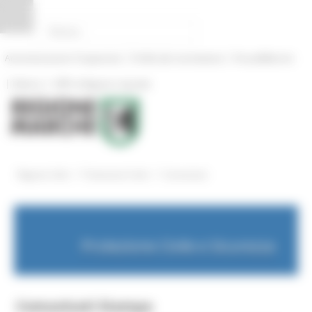
Pannello di gestione dei cookies
|
|
Amministrazione Trasparente
Profilo del committente
ProcediMarche
|
|
Rubrica
URP: la Regione risponde
/
/
Regione Utile
Protezione Civile
Comunicati
Protezione Civile e Sicurezza
Comunicati Stampa