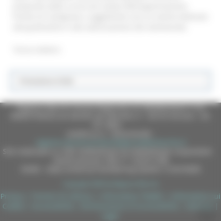
preparato dalla cucina da campo dell’organizzazione
Priamo di Castignano, suggellando così un evento dedicato
alla gratitudine e alla valorizzazione del volontariato.
Torna indietro
Protezione Civile
Regione Marche Giunta Regionale (CF 80008630420 P.IVA
00481070423) via Gentile da Fabriano, 9 - 60125 Ancona - tel.
071.8061
casella p.e.c. istituzionale :
regione.marche.protocollogiunta@emarche.it
Sito realizzato su CMS DotNetNuke by DotNetNuke Corporation
Autorizzazione SIAE n° 1225/I/1298
DUNS - Data Universal Numbering System: 514216030
Copyright 2026 by Regione Marche
Privacy
|
Termini Di Utilizzo
|
Informativa TEAMS
|
Informativa sui
Cookie
|
Accessibilità
|
Dichiarazione di Accessibilità
|
Sitemap
|
Login