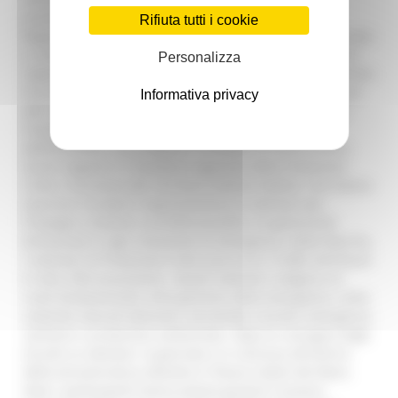
prevenzione e sulla tutela del nostro territorio”. “La
Rifiuta tutti i cookie
Regione Marche – ha concluso l’assessore - è sempre stata
e continuerà ad essere al fianco del volontariato, perché
Personalizza
rappresentate un vero fiore all’occhiello del nostro sistema
di protezione civile”. Accanto all’assessore Consoli, tra gli
Informativa privacy
altri, sono intervenuti l’assessore regionale al Bilancio,
Francesca Pantaloni, il sottosegretario al Ministero
dell’Economia, Lucia Albano, il Prefetto di Ascoli Piceno,
Sante Capponi e il direttore regionale della Protezione
Civile e Sicurezza del Territorio Stefano Stefoni, che hanno
espresso il proprio ringraziamento ai volontari per
l’impegno costante, la professionalità e la generosità
dimostrate in ogni situazione di emergenza. Nelle Marche,
i volontari di Protezione Civile sono circa 12.000, distribuiti
in oltre 300 associazioni. Questi volontari svolgono un
ruolo fondamentale nella gestione delle emergenze, come
calamità naturali (alluvioni, terremoti), incendi, emergenze
sanitarie e protezione ambientale. Dopo la consegna degli
encomi ai volontari, la giornata si è conclusa all’interno
della tensostruttura allestita in Piazza Caduti del Mare,
dove i partecipanti hanno potuto gustare il pranzo