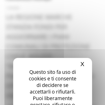
11/03/2024
LA REGIONE MARCHE
STANZIA FONDI PER
AGGIORNARE I PIANI
COMUNALI DI PROTEZIONE
CIVILE. AGUZZI:
X
Nascond
“INCENTIVIAMO UNA
Questo sito fa uso di
PIANIFICAZIONE LOCALE PIÙ
cookies e ti consente
EFFICIENTE NELLE
di decidere se
accettarli o rifiutarli.
EMERGENZE”
Puoi liberamente
prestare, rifiutare o