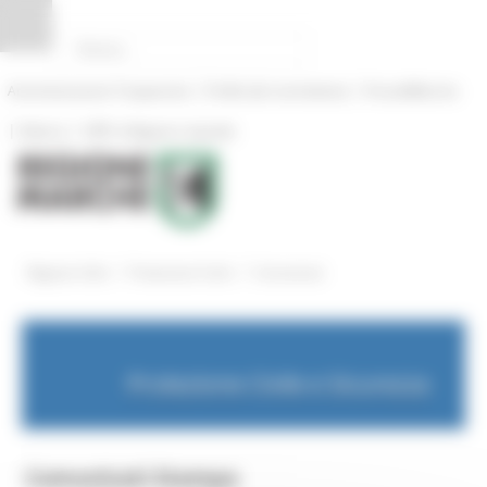
Pannello di gestione dei cookies
|
|
Amministrazione Trasparente
Profilo del committente
ProcediMarche
|
|
Rubrica
URP: la Regione risponde
/
/
Regione Utile
Protezione Civile
Comunicati
Protezione Civile e Sicurezza
Comunicati Stampa