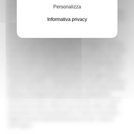
fondamentale di prevenzione e gestione dei rischi
Personalizza
naturali, con l’obiettivo di garantire la sicurezza e la tutela
dei cittadini di fronte alle emergenze – afferma l’assessore
Informativa privacy
Aguzzi – La redazione del Piano è un adempimento,
previsto dalle vigenti normative di legge, in capo alle
amministrazioni comunali, finalizzato a individuare le
procedute operative di intervento e fronteggiare qualsiasi
calamità attesa sul proprio territorio. Le Marche, così come
tutto il territorio nazionale, da questo punto di vista sono
spesso esposte a tali calamità, per lo più idrogeologiche e
sismiche, per cui riteniamo necessario aiutare i Comuni a
disporre di una pianificazione locale la più aggiornata e
completa possibile”. Le graduatorie dei Comuni, all’interno
delle tre fasce, terrà conto altresì del criterio della densità
abitativa, privilegiando quelli con poca popolazione
residente ed estesa superficie territoriale. Con le risorse
che saranno messe a bilancio per gli anni 2025 e 2026,
utilizzando le stesse graduatorie, si andrà a incentivare
l’aggiornamento della pianificazione di tutti i comuni
marchigiani.