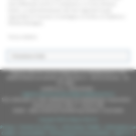
sarà effettuato anche in Campania e in Friuli Venezia
Giulia. La sperimentazione dei test regionali ha già
riguardato la Toscana, la Sardegna, la Sicilia, la Calabria e
l’Emilia Romagna.
Torna indietro
Protezione Civile
Regione Marche Giunta Regionale (CF 80008630420 P.IVA
00481070423) via Gentile da Fabriano, 9 - 60125 Ancona - tel.
071.8061
casella p.e.c. istituzionale :
regione.marche.protocollogiunta@emarche.it
Sito realizzato su CMS DotNetNuke by DotNetNuke Corporation
Autorizzazione SIAE n° 1225/I/1298
DUNS - Data Universal Numbering System: 514216030
Copyright 2026 by Regione Marche
Privacy
|
Termini Di Utilizzo
|
Informativa TEAMS
|
Informativa sui
Cookie
|
Accessibilità
|
Dichiarazione di Accessibilità
|
Sitemap
|