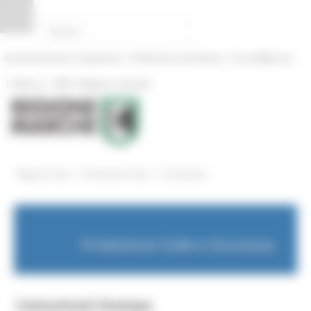
Pannello di gestione dei cookies
|
|
Amministrazione Trasparente
Profilo del committente
ProcediMarche
|
|
Rubrica
URP: la Regione risponde
/
/
Regione Utile
Protezione Civile
Comunicati
Protezione Civile e Sicurezza
Comunicati Stampa