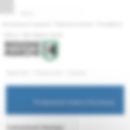
Pannello di gestione dei cookies
|
|
Amministrazione Trasparente
Profilo del committente
ProcediMarche
|
|
Rubrica
URP: la Regione risponde
/
/
Regione Utile
Protezione Civile
Comunicati
Protezione Civile e Sicurezza
Comunicati Stampa