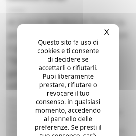
27/05/2023
Al Salone del libro di Torino la
X
Nascond
protezione civile regionale con
Questo sito fa uso di
il progetto Stream. Aguzzi:
cookies e ti consente
“Sensibilizzare le giovani
di decidere se
accettarli o rifiutarli.
generazioni alle nuove
Puoi liberamente
emergenze”
prestare, rifiutare o
revocare il tuo
Per la prima volta il Dipartimento di Protezione Civile
consenso, in qualsiasi
Nazionale è stato presente, con uno stand proprio, al
momento, accedendo
Salone del libro di Torino per diffondere la cultura della
al pannello delle
protezione. Nello spazio dedicato a “libreria” hanno
riscosso un notevole successo le pubblicazioni della
preferenze. Se presti il
Direzione Protezione Civile e Sicurezza del Territorio della
tuo consenso, sarà