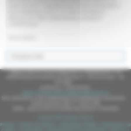
nostro territorio”. La pubblicazione relativa all’alluvione è
stata trasformata anche in un video scaricabile al
seguente link: https://www.youtube.com/watch?
v=mICBsTze6z8.
Torna indietro
Protezione Civile
Regione Marche Giunta Regionale (CF 80008630420 P.IVA
00481070423) via Gentile da Fabriano, 9 - 60125 Ancona - tel.
071.8061
casella p.e.c. istituzionale :
regione.marche.protocollogiunta@emarche.it
Sito realizzato su CMS DotNetNuke by DotNetNuke Corporation
Autorizzazione SIAE n° 1225/I/1298
DUNS - Data Universal Numbering System: 514216030
Copyright 2026 by Regione Marche
Privacy
|
Termini Di Utilizzo
|
Informativa TEAMS
|
Informativa sui
Cookie
|
Accessibilità
|
Dichiarazione di Accessibilità
|
Sitemap
|