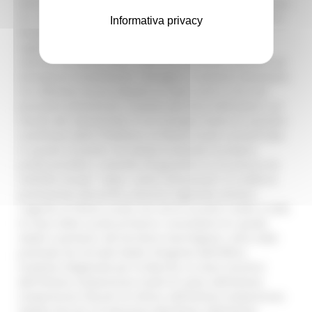
Giornata della Legalità – ha dichiarato il Sindaco Parcaroli -
Un ringraziamento va alle donne e agli uomini di tutte le
Informativa privacy
Polizia locali e provinciali della Regione Marche, una
regione che, troppo spesso, a causa delle calamità
naturali, ha dovuto fare i conti con terremoti, alluvioni ed
emergenze straordinarie. Immagini e momenti devastanti
che abbiamo ancora davanti ai nostri occhi e che non
possiamo dimenticare. Insieme alle forze dell’ordine e al
mondo del volontariato, in un sinergico lavoro di squadra
coordinato dalle Prefetture, la Polizia locale e provinciale,
in queste occasioni, ha sempre mostrato la propria
professionalità e umanità nel garantire la sicurezza e la
vivibilità sociale”. Dopo i saluti istituzionali si è svolta la
premiazione del primo concorso regionale artistico
‘L’agente di Polizia Locale che vorrei accanto’ rivolto a tutte
le classi delle scuole primarie e secondarie di I grado,
statali e paritarie, del territorio marchigiano. Sono state
premiate da Corrado Faletti, Dirigente dell’Ufficio
Scolastico Regionale per le Marche, le classi vincitrici
dell’’Istituto Comprensivo Castel di Lama, dell’Istituto
Comprensivo ‘Pascoli’ di Urbino, dell’Istituto Comprensivo
‘Galileo Ferraris’ di Falconara Marittima, dell’Istituto