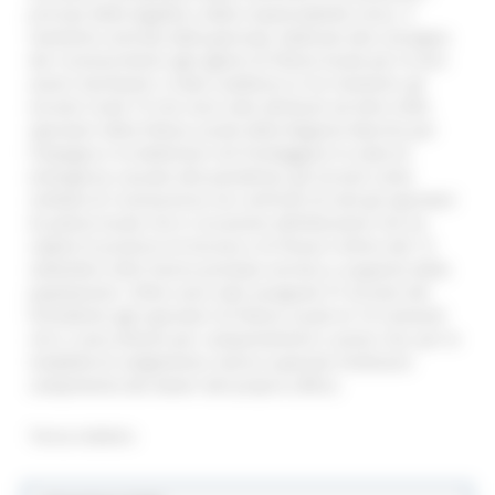
principi della legalità e della responsabilità civica. Il
momento centrale della giornata, dedicato alla consegna
dei riconoscimenti agli agenti di Polizia locale per le loro
azioni meritevoli, è stato suddiviso in tre momenti: gli
encomi Covid 19 che sono stati attribuiti ad oltre mille
operatori della Polizia Locale della Regione Marche per
l’impegno e la dedizione nel fronteggiare lo stato di
emergenza causato alla pandemia; gli encomi come
simbolo di riconoscenza nei confronti di tutti gli operatori
di polizia locale che in occasione dell’alluvione che ha
colpito le province di Ancona e di Pesaro Urbino del 15
settembre 2022 hanno prestato servizio a supporto della
popolazione. Infine sono stati assegnati 57 encomi del
Presidente agli operatori di Polizia Locale di 16 Comandi
che si sono distinti per comportamenti e azioni che, per le
modalità di svolgimento, hanno superato l’ordinario
compimento dei doveri del proprio ufficio.
Torna indietro