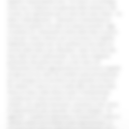
legalità e responsabilità civica. “Un onore e un privilegio
essere qui a celebrare una giornata della memoria e del
ricordo, così significativa per la storia del nostro Paese – ha
detto il Sottosegretario - Coltiviamo e tramandiamo la
memoria ai giovani che vedo con piacere presenti. Oggi
ricordiamo chi, indossando la divisa dello Stato, ha perso
la vita per il bene comune, per la sicurezza e la legalità.
Dobbiamo ricordare per non vanificare la loro opera al
servizio dello Stato e per difendere i valori che sono alla
base della Carta costituzionale. Così come rivolgiamo
gratitudine alla polizia locale e a tutti coloro che
indossando la divisa oggi garantiscono sicurezza e legalità
ad ognuno di noi, valori da custodire quali precondizione
per lo sviluppo di un territorio e per guardare al futuro”.
Per Molteni il ruolo di cura a tutela della comunità della
Polizia di Stato e della Polizia Locale “è fondamentale,
custodiscono il bene primario che è la sicurezza dei
cittadini, che significa benessere, convivenza civile, senso
di appartenenza alla comunità. Il nostro impegno - ha
aggiunto - è quello di valorizzare e riconoscere il ruolo e il
capitale umano che le Polizie Locali rappresentano. La
sicurezza non è mai un costo ma un investimento. Per il