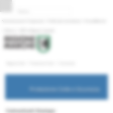
Pannello di gestione dei cookies
|
|
Amministrazione Trasparente
Profilo del committente
ProcediMarche
|
|
Rubrica
URP: la Regione risponde
/
/
Regione Utile
Protezione Civile
Comunicati
Protezione Civile e Sicurezza
Comunicati Stampa