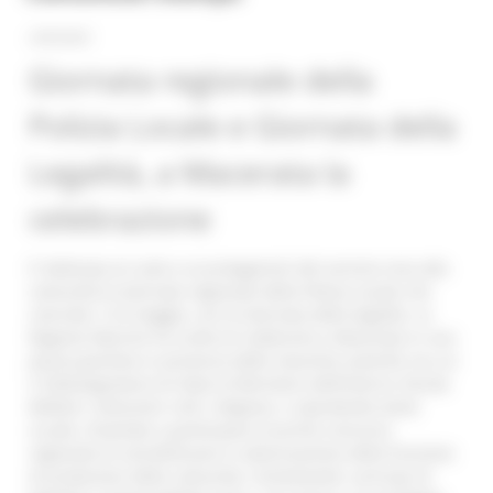
23/05/2023
Giornata regionale della
Polizia Locale e Giornata della
Legalità, a Macerata la
celebrazione
E’ dedicata al ruolo e ai protagonisti del servizio reso alla
comunità la Giornata regionale della Polizia Locale che
coincide, il 23 maggio, con la Giornata della legalità. La
Regione Marche ha scelto di celebrarla a Macerata in una
piazza gremita in presenza delle massime autorità, tra cui
il Sottosegretario di Stato al Ministero dell’Interno, Nicola
Molteni, istituzioni civili, religiose, e soprattutto tante
scuole, chiamate a partecipare al primo concorso
regionale di sensibilizzare e valorizzazione della funzione
di protezione della comunità, richiamando i principi di