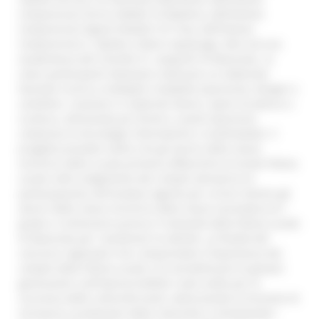
Comprensivo ‘Enrico Mattei’ di Matelica, dell’Istituto
Comprensivo ‘Egisto Paladini’ di Treia, dell’Istituto
Comprensivo S. Elpidio a Mare Capoluogo, oltre ad una
studentessa del Convitto ‘G. Leopardi’ di Macerata. Le
classi partecipanti dovevano realizzare un elaborato
facendo ricorso a molteplici modalità espressive, disegni o
cartelloni, creazioni in materiali diversi, opere di pittura o
scultura, utilizzando più forme e canali espressivi,
comprese le tecnologie informatiche e multimediali. Il
progetto prevede inoltre che gli alunni della classe
vincitrice della scuola primaria affianchino la locale Polizia
Locale nello svolgimento dei compiti attraverso la
partecipazione all’iniziativa ‘agente per un’ora’ mentre gli
alunni della classe vincitrice della classe secondaria di I
grado si recheranno presso il Comando della Polizia Locale
di Macerata per ‘coordinare’ le attività. La finalità del
concorso regionale è far comprendere l'importanza dei
compiti della Polizia Locale e di sensibilizzare le giovani
generazioni sull’imprescindibile ruolo svolto per la
sicurezza delle comunità locali, valorizzando la funzione di
vicinanza e protezione della comunità e richiamando i