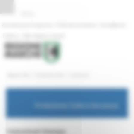
Pannello di gestione dei cookies
|
|
Amministrazione Trasparente
Profilo del committente
ProcediMarche
|
|
Rubrica
URP: la Regione risponde
/
/
Regione Utile
Protezione Civile
Comunicati
Protezione Civile e Sicurezza
Comunicati Stampa