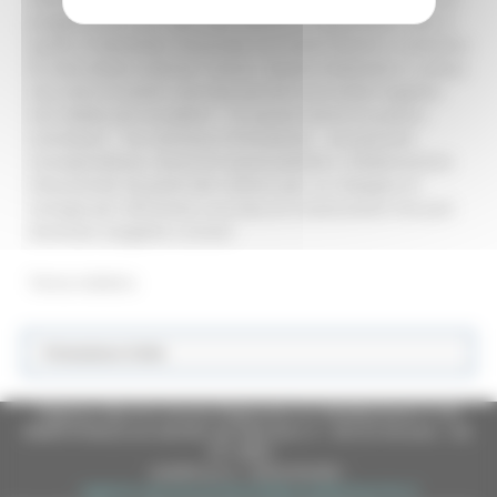
progettazione per altre due vasche di espansione, oltre a
quella di Bettolelle, finanziata con fondi distinti e contiamo
di intercettare ulteriori risorse. Stiamo mettendo in campo
una serie di azioni concrete perché una simile tragedia
non debba più accadere”. “In questo senso ho potuto
constatare – ha concluso il Presidente – una grande
consapevolezza, senso di responsabilità e collaborazione
istituzionale da parte dei Comuni per un impegno in
sinergia per affrontare una fase di ricostruzione che può
diventare tangibile a breve”.
Torna indietro
Protezione Civile
Regione Marche Giunta Regionale (CF 80008630420 P.IVA
00481070423) via Gentile da Fabriano, 9 - 60125 Ancona - tel.
071.8061
casella p.e.c. istituzionale :
regione.marche.protocollogiunta@emarche.it