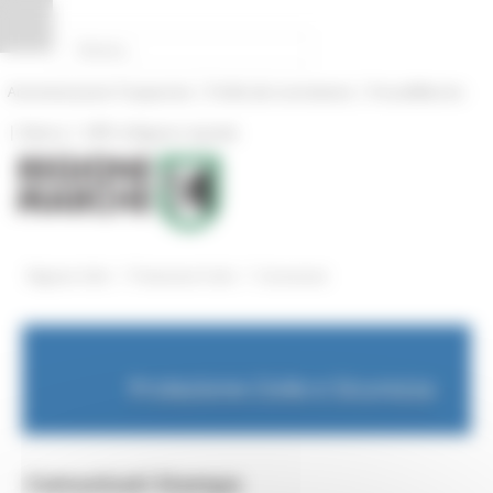
Pannello di gestione dei cookies
|
|
Amministrazione Trasparente
Profilo del committente
ProcediMarche
|
|
Rubrica
URP: la Regione risponde
/
/
Regione Utile
Protezione Civile
Comunicati
Protezione Civile e Sicurezza
Comunicati Stampa