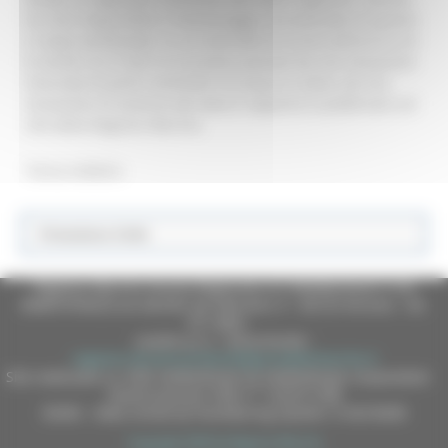
ha reso impossibile il monitoraggio strumentale di quanto
si stava verificando. In un intervallo di un’ora all’incirca tra
le 20,30 e le 21,30 si è in pratica passati da una situazione
misurata di pochi centimetri di acqua in alveo, ad una
situazione di assenza del dato.Il rapporto è pubblicato sul
sito della Regione Marche.
Torna indietro
Protezione Civile
Regione Marche Giunta Regionale (CF 80008630420 P.IVA
00481070423) via Gentile da Fabriano, 9 - 60125 Ancona - tel.
071.8061
casella p.e.c. istituzionale :
regione.marche.protocollogiunta@emarche.it
Sito realizzato su CMS DotNetNuke by DotNetNuke Corporation
Autorizzazione SIAE n° 1225/I/1298
DUNS - Data Universal Numbering System: 514216030
Copyright 2026 by Regione Marche