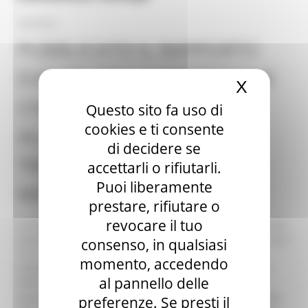
24/09/2022
PUBBLICATO IL RAPPORTO
EVENTO DELLA PROTEZIONE
X
Nascond
CIVILE RELATIVO
Questo sito fa uso di
cookies e ti consente
ALL'ALLUVIONE. SI È
di decidere se
TRATTATO DI UN EVENTO
accettarli o rifiutarli.
Puoi liberamente
MILLENARIO
prestare, rifiutare o
revocare il tuo
La Protezione Civile Regionale ha pubblicato il rapporto di
evento relativo alla alluvione che ha colpito le Marche tra il
consenso, in qualsiasi
15 e il 16 settembre. Sono descritti i fenomeni
momento, accedendo
meteorologici avvenuti, che evidenziano l'eccezionalità
al pannello delle
delle caratteristiche di un evento atmosferico di tale
portata, che ha una probabilità di accadimento una volta
preferenze. Se presti il