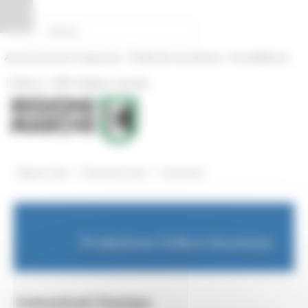
Pannello di gestione dei cookies
|
|
Amministrazione Trasparente
Profilo del committente
ProcediMarche
|
|
Rubrica
URP: la Regione risponde
/
/
Regione Utile
Protezione Civile
Comunicati
Protezione Civile e Sicurezza
Comunicati Stampa