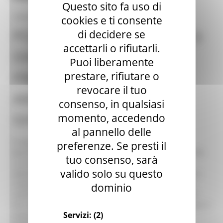
Questo sito fa uso di
30/08/2022
cookies e ti consente
POZZO DEL BURANO (CAGLI):
di decidere se
accettarli o rifiutarli.
DIMINUITA LA PORTATA DI
Puoi liberamente
PRELIEVO DOPO LE
prestare, rifiutare o
revocare il tuo
ABBONDANTI PIOGGE DEI
consenso, in qualsiasi
GIORNI SCORSI
momento, accedendo
al pannello delle
È stata diminuita la portata di prelievo del pozzo del
preferenze. Se presti il
Burano (Cagli): il Comitato provinciale di Protezione civile
tuo consenso, sarà
si è riunito ieri (lunedì) e ha deciso che, viste le
valido solo su questo
abbondanti precipitazioni degli ultimi giorni, che hanno
rimpinguato i corsi d’acqua della Provincia di Pesaro e
dominio
Urbino, è possibile ridurre la portata di prelievo da 300
litri al secondo a 150 litri al secondo. Non ci saranno, per il
Servizi:
(2)
momento invece, modifiche sui prelievi al pozzo di