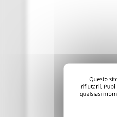
Questo sito
rifiutarli. Puo
qualsiasi mome