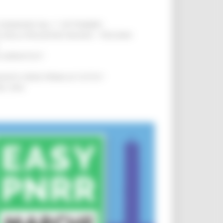
LE DOMANDE DAL 1° SETTEMBRE
!
SA DELLA RELAZIONE MILANO – PESCARA
!
O ADRIATICO”
!
NITA’ VIENE PRIMA DI TUTTO”
!
DEL 35%
!