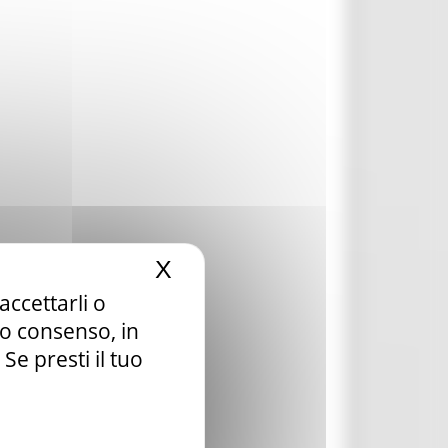
X
Nascondi il banner dei c
accettarli o
tuo consenso, in
e presti il tuo