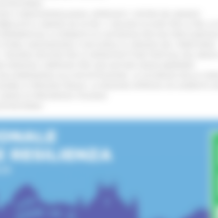
’ENTROTERRA
!
GIE E VIDEOSORVEGLIANZA: APPROVATI I CRITERI DEL BANDO
!
UBBLICATO IL BANDO DA OLTRE 11 MILIONI DI EURO PER LE PMI, 
A SPERIMENTALE LA FERMATA DI CIVITANOVA PER DUE FRECCIAROS
I STORIA, INNOVAZIONE E SOCCORSO AL SERVIZIO DEL TERRITORIO
!
RO: “RISORSE DECISIVE PER LE INFRASTRUTTURE PORTUALI DEL MEDI
IONE RINNOVA L'IMPEGNO PER UNA NATURA SENZA BARRIERE
!
"DALL’EMERGENZA ALLA RICOSTRUZIONE. LA SICUREZZA DELLA COMU
 DISABILI E PERSONE FRAGILI: LA REGIONE APPROVA UN AUMENTO 
L’ANNO DI PRESIDENZA ITALIANA
!
’ENTROTERRA
!