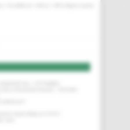
|
|
|
te
ProcediMarche
Rubrica
URP: la Regione risponde
LE DOMANDE DAL 1° SETTEMBRE
!
SA DELLA RELAZIONE MILANO – PESCARA
!
O ADRIATICO”
!
NITA’ VIENE PRIMA DI TUTTO”
!
DEL 35%
!