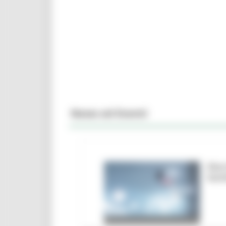
News ed Eventi
Marc
ban