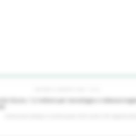
GIOVEDÌ 6 AGOSTO 2026 16:42
he Sicure, 1,2 milioni per tecnologie e videosorveglia
do
Comunicati stampa
In primo piano
Enti Locali e PA
Opportunità 