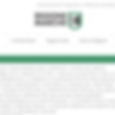
|
Amministrazione Trasparente
Profilo del committen
In Primo Piano
Regione Utile
Entra in Regione
GIE E VIDEOSORVEGLIANZA: APPROVATI I CRITERI DEL BANDO
!
UBBLICATO IL BANDO DA OLTRE 11 MILIONI DI EURO PER LE PMI, 
A SPERIMENTALE LA FERMATA DI CIVITANOVA PER DUE FRECCIAROS
I STORIA, INNOVAZIONE E SOCCORSO AL SERVIZIO DEL TERRITORIO
!
RO: “RISORSE DECISIVE PER LE INFRASTRUTTURE PORTUALI DEL MEDI
IONE RINNOVA L'IMPEGNO PER UNA NATURA SENZA BARRIERE
!
"DALL’EMERGENZA ALLA RICOSTRUZIONE. LA SICUREZZA DELLA COMU
 DISABILI E PERSONE FRAGILI: LA REGIONE APPROVA UN AUMENTO 
L’ANNO DI PRESIDENZA ITALIANA
!