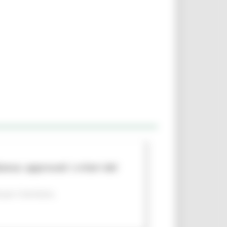
nza: approvati i criteri del
per il territorio