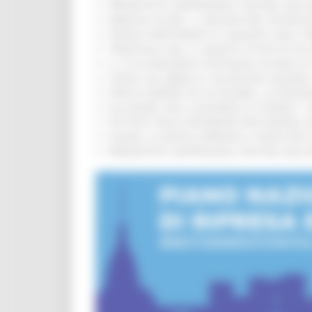
PRESENTATO HAPPENNINO, FESTIVAL DELL
MARCHE SICURE, 1,2 MILIONI PER TECNOLO
FONDO INVESTIMENTI E LIQUIDITÀ 2026: P
TRENITALIA, DAL 31 AGOSTO ATTIVA IN VI
IL 118 DI MACERATA FESTEGGIA 30 ANNI D
CIPESS, VIA LIBERA AI 106 MILIONI, BUGA
PARCHI SEMPRE PIÙ ACCESSIBILI, LA REG
ALLUVIONE 2022, ACQUAROLI AI SINDACI: 
PIÙ POSTI NELLE RESIDENZE PER ANZIANI,
EUSAIR, LA GIUNTA APPROVA IL PIANO PER 
PRESENTATO HAPPENNINO, FESTIVAL DELL