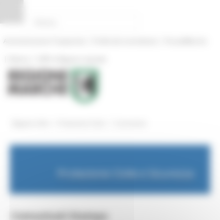
Pannello di gestione dei cookies
|
|
Amministrazione Trasparente
Profilo del committente
ProcediMarche
|
|
Rubrica
URP: la Regione risponde
/
/
Regione Utile
Protezione Civile
Comunicati
Protezione Civile e Sicurezza
Comunicati Stampa