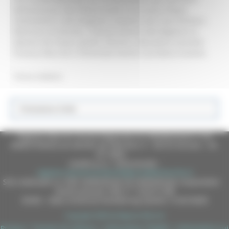
dell’assessore alla Polizia locale e Sicurezza Filippo
Saltamartini e del dirigente scolastico del Liceo Artistico
Mannucci di Ancona. L’Istituto donerà alla Regione un
dipinto che ritrae i giudici Falcone e Borsellino secondo
l’iconica foto che li immortala mentre sorridono insieme.
Torna indietro
Protezione Civile
Regione Marche Giunta Regionale (CF 80008630420 P.IVA
00481070423) via Gentile da Fabriano, 9 - 60125 Ancona - tel.
071.8061
casella p.e.c. istituzionale :
regione.marche.protocollogiunta@emarche.it
Sito realizzato su CMS DotNetNuke by DotNetNuke Corporation
Autorizzazione SIAE n° 1225/I/1298
DUNS - Data Universal Numbering System: 514216030
Copyright 2026 by Regione Marche
Privacy
|
Termini Di Utilizzo
|
Informativa TEAMS
|
Informativa sui