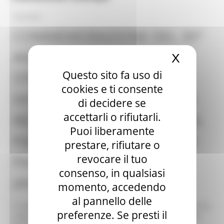
18/07/2022
COMMEMORAZIONE DEL 30°
ANNIVERSARIO DELLA
X
Nascond
Questo sito fa uso di
STRAGE DI VIA D’AMELIO:
cookies e ti consente
DOMANI CERIMONIA DELLA
di decidere se
accettarli o rifiutarli.
REGIONE MARCHE PRESSO IL
Puoi liberamente
PIAZZALE EMANUELA LOI DI
prestare, rifiutare o
revocare il tuo
PALAZZO LEOPARDI
consenso, in qualsiasi
(ANCONA)
momento, accedendo
al pannello delle
Il magistrato Paolo Borsellino e i cinque agenti della scorta,
preferenze. Se presti il
caduti a Palermo per l’attentato terroristico e mafioso di