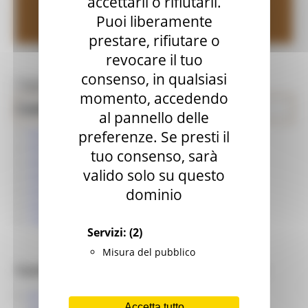
accettarli o rifiutarli.
Genio Civile
Puoi liberamente
prestare, rifiutare o
revocare il tuo
consenso, in qualsiasi
Toggle navigation
MENU & Contatti
momento, accedendo
Controlli a Campione
Paesaggio Territorio Urbanistica Genio Civile
al pannello delle
preferenze. Se presti il
Deposito progetti
Deposito di Pesaro
tuo consenso, sarà
Deposito di Ancona
valido solo su questo
Deposito di Macerata
dominio
Deposito di Fermo
Deposito di Ascoli Piceno
Tolleranze - accertamenti di conformità
Servizi:
(2)
Misura del pubblico
Controlli a campione Sede di Ancona
AN - Elenco dei progetti sorteggio del 03/07/2026 -
Accetta tutto