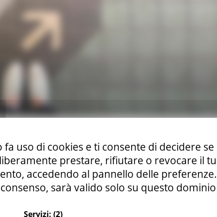
cuochi, macellai per varie località della Germania.
 fa uso di cookies e ti consente di decidere se 
i liberamente prestare, rifiutare o revocare il 
nto, accedendo al pannello delle preferenze. S
consenso, sarà valido solo su questo dominio
ione professionale
Continua..
Servizi:
(2)