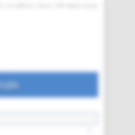
|
|
|
te
ProcediMarche
Rubrica
URP: la Regione risponde
nale