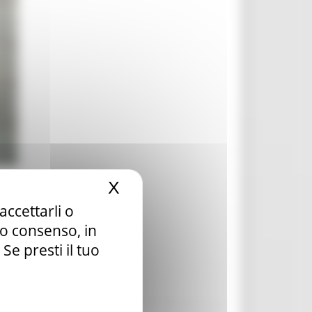
X
Nascondi il banner dei c
accettarli o
tuo consenso, in
e presti il tuo