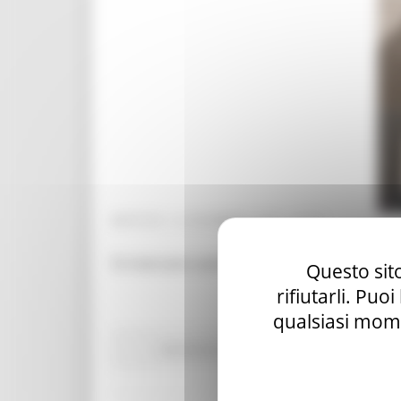
MARTEDÌ 15 DICEMBRE 2020 10:37
Si ricercano autisti di autobus camionisti, 
Questo sito
rifiutarli. Puo
qualsiasi mome
Attività Eures
Centri Impiego
Lavoro Formaz