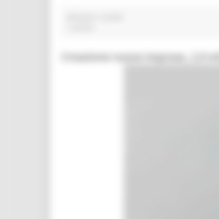
allevatori custodi
1 post(s)
Creazione nuove imprese, 2,9 mil