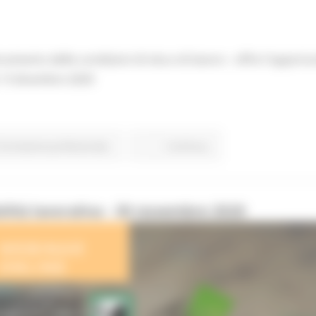
ioramento delle condizioni di vita e di lavoro - offre l'opport
 13 dicembre 2020
Formazione professionale
Continua..
lità lavorativa - 30 novembre 2020