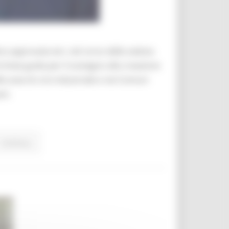
ra approvata ieri, nel corso della seduta
e linee guida per il sostegno alla creazione
 aree di crisi industriale e nei Comuni
ni.
Continua..