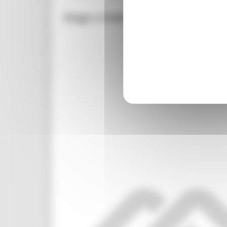
Stage a Dublino (o Bruxelles) p