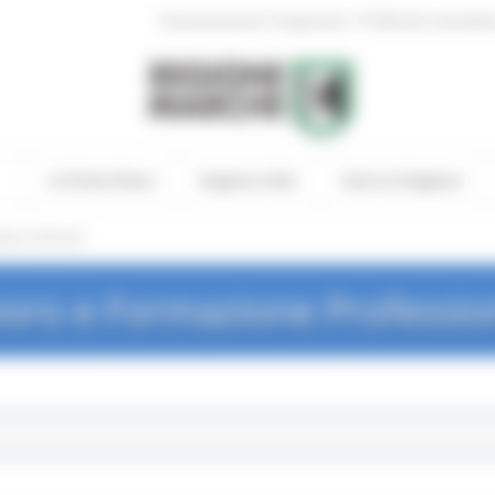
|
Amministrazione Trasparente
Profilo del committen
In Primo Piano
Regione Utile
Entra in Regione
ews ed Eventi
oro e Formazione Professio