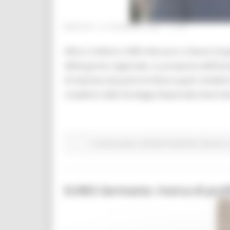
MARTEDÌ 15 DICEMBRE 2020 11:22
Oltre 2 milioni e 900 mila euro a favore di
della giunta regionale, su proposta dell’ass
di impresa da parte di disoccupati residen
ricadenti nella Strategia Nazionale Aree Inter
In primo piano
Attività Produttive
Giovani
EURES Germania: ricerca di profil