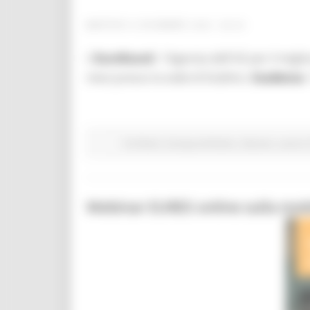
MARTEDÌ 8 DICEMBRE 2020 08:00
L'
Eurofound
- l'Agenzia dell'UE per il migl
mesi presso la sede di Dublino.
Scadenza
:
EU Direct
Europa ed Estero
Giovani
Lavoro 
Webinar EURES online sulla mobi