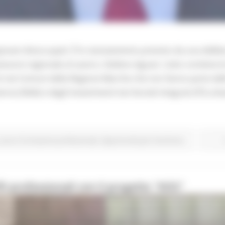
 giovani disoccupati. È lo stanziamento previsto da una delibe
essore regionale al Lavoro, Stefano Aguzzi. L’atto contiene l
ti nei Comuni della Regione Marche che non fanno parte delle
ne (SNAI) e degli Investimenti territoriali integrati (ITI) urba
Lavoro Formazione professionale
Opportunità per il territorio
i professionali con il progetto "KISS"