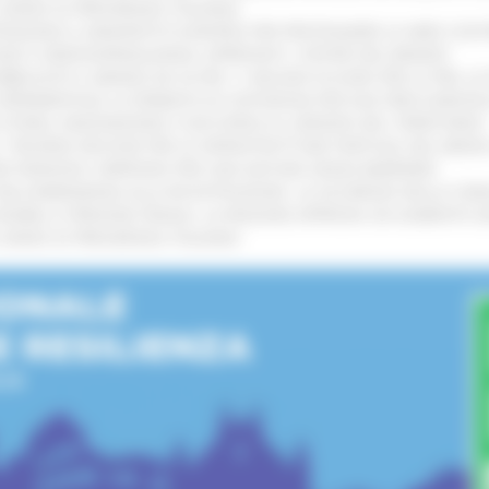
L’ANNO DI PRESIDENZA ITALIANA
!
TENGONO IL MANIFESTO EUROPEO PER PROTEGGERE LE AREE COST
GIE E VIDEOSORVEGLIANZA: APPROVATI I CRITERI DEL BANDO
!
UBBLICATO IL BANDO DA OLTRE 11 MILIONI DI EURO PER LE PMI, 
A SPERIMENTALE LA FERMATA DI CIVITANOVA PER DUE FRECCIAROS
I STORIA, INNOVAZIONE E SOCCORSO AL SERVIZIO DEL TERRITORIO
!
RO: “RISORSE DECISIVE PER LE INFRASTRUTTURE PORTUALI DEL MEDI
IONE RINNOVA L'IMPEGNO PER UNA NATURA SENZA BARRIERE
!
"DALL’EMERGENZA ALLA RICOSTRUZIONE. LA SICUREZZA DELLA COMU
 DISABILI E PERSONE FRAGILI: LA REGIONE APPROVA UN AUMENTO 
L’ANNO DI PRESIDENZA ITALIANA
!