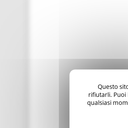
Questo sito
rifiutarli. Puo
qualsiasi mome