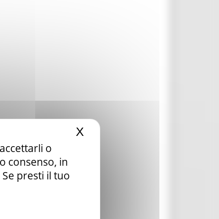
X
Nascondi il banner dei c
accettarli o
tuo consenso, in
e presti il tuo