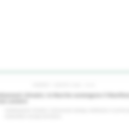
VENERDÌ 7 AGOSTO 2026 10:24
iamenti climatici, le Marche sostengono il Manifes
ree costiere
Cambiamenti climatici
Comunicati stampa
Ambiente
In primo 
sostenibile
Europa ed Estero