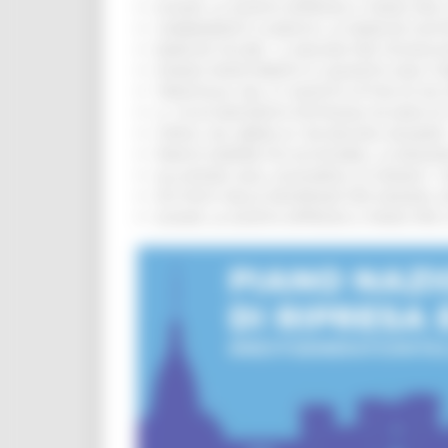
EUSAIR, LA GIUNTA APPROVA IL PIANO PER 
CAMBIAMENTI CLIMATICI, LE MARCHE SOS
MARCHE SICURE, 1,2 MILIONI PER TECNOLO
FONDO INVESTIMENTI E LIQUIDITÀ 2026: P
TRENITALIA, DAL 31 AGOSTO ATTIVA IN VI
IL 118 DI MACERATA FESTEGGIA 30 ANNI D
CIPESS, VIA LIBERA AI 106 MILIONI, BUGA
PARCHI SEMPRE PIÙ ACCESSIBILI, LA REG
ALLUVIONE 2022, ACQUAROLI AI SINDACI: 
PIÙ POSTI NELLE RESIDENZE PER ANZIANI,
EUSAIR, LA GIUNTA APPROVA IL PIANO PER 