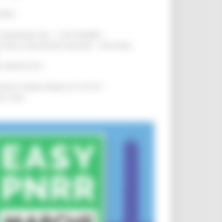
IERE
!
LE DOMANDE DAL 1° SETTEMBRE
!
SA DELLA RELAZIONE MILANO – PESCARA
!
O ADRIATICO”
!
NITA’ VIENE PRIMA DI TUTTO”
!
DEL 35%
!