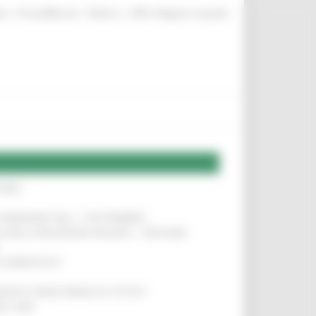
|
|
|
te
ProcediMarche
Rubrica
URP: la Regione risponde
IERE
!
LE DOMANDE DAL 1° SETTEMBRE
!
SA DELLA RELAZIONE MILANO – PESCARA
!
O ADRIATICO”
!
NITA’ VIENE PRIMA DI TUTTO”
!
DEL 35%
!