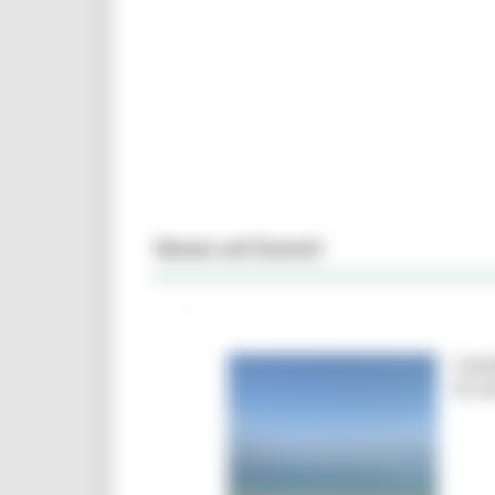
News ed Eventi
Camb
le a