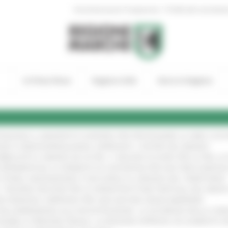
|
Amministrazione Trasparente
Profilo del committen
In Primo Piano
Regione Utile
Entra in Regione
TENGONO IL MANIFESTO EUROPEO PER PROTEGGERE LE AREE COST
GIE E VIDEOSORVEGLIANZA: APPROVATI I CRITERI DEL BANDO
!
UBBLICATO IL BANDO DA OLTRE 11 MILIONI DI EURO PER LE PMI, 
A SPERIMENTALE LA FERMATA DI CIVITANOVA PER DUE FRECCIAROS
I STORIA, INNOVAZIONE E SOCCORSO AL SERVIZIO DEL TERRITORIO
!
RO: “RISORSE DECISIVE PER LE INFRASTRUTTURE PORTUALI DEL MEDI
IONE RINNOVA L'IMPEGNO PER UNA NATURA SENZA BARRIERE
!
"DALL’EMERGENZA ALLA RICOSTRUZIONE. LA SICUREZZA DELLA COMU
 DISABILI E PERSONE FRAGILI: LA REGIONE APPROVA UN AUMENTO 