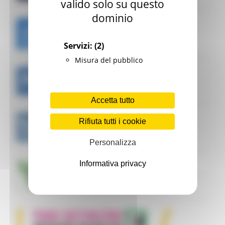
valido solo su questo
dominio
Servizi:
(2)
Misura del pubblico
Accetta tutto
Rifiuta tutti i cookie
Personalizza
Informativa privacy