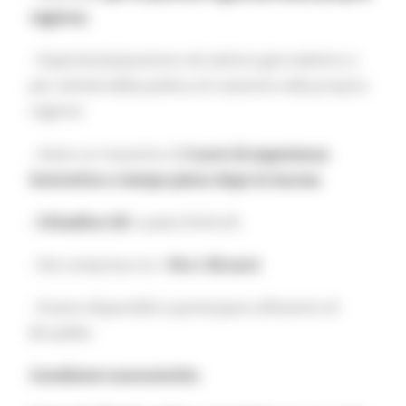
regione;
- Esperienze/passione nel settore giornalistico e
per attività della politica di coesione nella propria
regione
- Avere un massimo di
3 anni di esperienza
lavorativa a tempo pieno dopo la laurea
.
- Cittadino UE
o paesi limitrofi.
- Età compresa tra i
18 e i 30 anni
- Essere disponibili a partecipare all’evento di
Bruxelles
Condizioni economiche