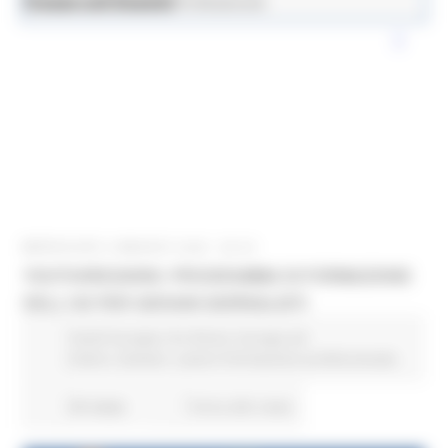
News ed Eventi
Lavoro e Formazione Professionale
MERCOLEDÌ 6 MAGGIO 2026 08:00
YOUTH4REGIONS: PROGRAMMA DI FORMAZIONE
DELL'UE PER GIOVANI GIORNALISTI
Fondi Europei
EU Direct
Europa ed
Estero
Giovani
Lavoro Formazione professionale
90 views
Torna alle news