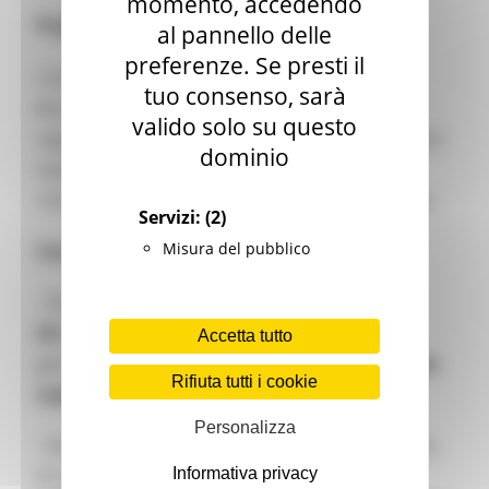
momento, accedendo
Programma di formazione
al pannello delle
preferenze. Se presti il
I vincitori del concorso si incontreranno a
tuo consenso, sarà
Bruxelles
dal 12 al 14 ottobre 2026
per
valido solo su questo
seguire
corsi di formazione
, seguiti da giornalisti
dominio
esperti, lavorare con loro in sala stampa e in
redazione, nonché visitare le istituzioni europee.
Servizi:
(2)
Misura del pubblico
Cosa si offre
- Partecipazione alla
Settimana delle Regioni
UE
a Bruxelles, lavorando fianco a fianco con
Accetta tutto
giornalisti rinomati,
con viaggio, vitto e alloggio
Rifiuta tutti i cookie
coperti
dalla Commissione Europea
Personalizza
- Sessioni di formazione su giornalismo e politica
Informativa privacy
di coesione dell’UE