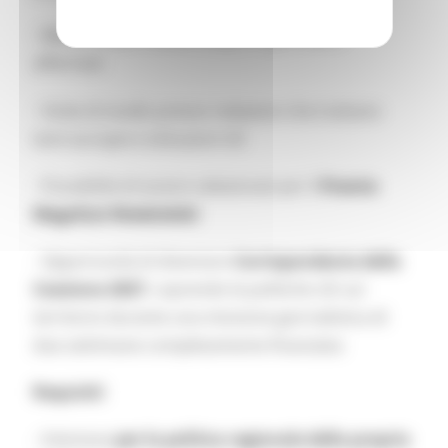
- Mentorship e networking con giornalisti
affermati
- Visite di studio presso redazioni che trattano
temi europei e istituzioni UE
- Possibilità di essere selezionati per il
Premio
Megalizzi-Niedzielski
- Opportunità di diventare
Corrispondente della
Coesione 2027
, coprendo le politiche UE sul
territorio durante una missione giornalistica di
due settimane completamente finanziata
Requisiti
- Interesse
per la politica regionale della propria