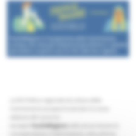
La DG Politica regionale ed urbana della
Commissione europea ha lanciato la nuova
edizione del concorso
europeo
Youth4Regions
volto ad accrescere la
consapevolezza e l’informazione sulle politiche