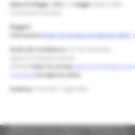
Spese di alloggio
,
vitto
e di
viaggio
coperte dalla
Commissione europea
Maggiori
informazioni
https://ec.europa.eu/regional_policy
Guida alla Candidatura
Per fare domanda,
seguire le indicazioni del sito
ufficiale:
https://ec.europa.
https://youth4regions.uat.i
cloud.eu/#/
eu/regional_policy
Scadenza
Prima del 7 Luglio 2026
Regione Marche Giunta Regionale (CF 80008630420 P.IVA
00481070423) via Gentile da Fabriano, 9 - 60125 Ancona - tel.