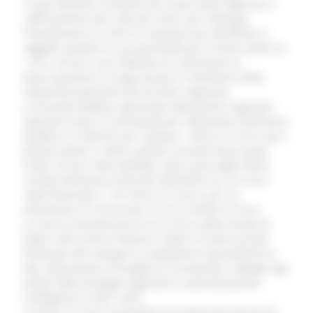
Tra gli elementi innovativi del nuovo avviso figurano il
rafforzamento del ruolo dei Centri per l’Impiego,
l’introduzione di criteri di rotazione per beneficiari e
soggetti ospitanti e una premialità per la fascia d’età tra
i 18 e i 49 anni, con l’obiettivo di contrastare la
disoccupazione di lunga durata e il fenomeno della
migrazione giovanile dal territorio regionale.
La seconda delibera approvata dalla giunta regionale
riguarda invece le linee guida per l’attuazione dell’avviso
pubblico “Le Marche per i giovani – Borse di ricerca per i
giovani talenti”, rivolto a giovani laureati disoccupati
under 36 ed è stata adottata sulla scorta degli ottimi
risultati dell’avviso triennale 2023/2025 con cui sono
state finanziate n. 701 borse di ricerca, per un
ammontare di risorse pari a circa 8 milioni di euro.
La misura prevede percorsi di ricerca della durata di
dodici mesi presso imprese e datori di lavoro privati,
finalizzati allo sviluppo di competenze specialistiche e
alla realizzazione di progetti di innovazione collegati agli
ambiti della Strategia regionale di specializzazione
intelligente S3 2021–2027.
Le borse di ricerca prevedono un’indennità mensile di