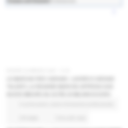
News ed Eventi
Lavoro e Formazione Professionale
GIOVEDÌ 28 MAGGIO 2026 14:48
LE MARCHE PER I GIOVANI - LAVORO E GIOVANI
TALENTI, LA REGIONE MARCHE APPROVA DUE
NUOVE MISURE DA OLTRE 20 MILIONI DI EURO
In primo piano
Lavoro Formazione professionale
274 views
Torna alle news