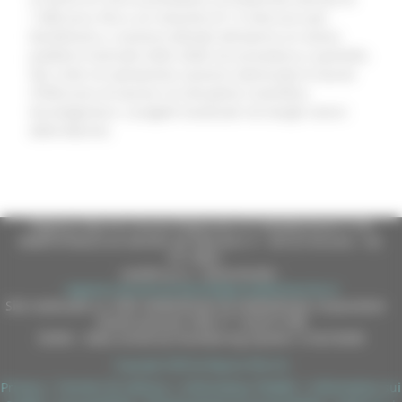
1.000 euro, fino a un massimo di 12 mila euro per
beneficiario, e saranno attivate attraverso un avviso
pubblico triennale 2026–2028 con procedura a sportello.
Nei criteri di valutazione saranno valorizzate le lauree
STEM (corsi di laurea e le discipline scientifico-
tecnologiche) e i progetti localizzati nei borghi storici
delle Marche.
Regione Marche Giunta Regionale (CF 80008630420 P.IVA
00481070423) via Gentile da Fabriano, 9 - 60125 Ancona - tel.
071.8061
casella p.e.c. istituzionale :
regione.marche.protocollogiunta@emarche.it
Sito realizzato su CMS DotNetNuke by DotNetNuke Corporation
Autorizzazione SIAE n° 1225/I/1298
DUNS - Data Universal Numbering System: 514216030
Copyright 2026 by Regione Marche
Privacy
|
Termini Di Utilizzo
|
Informativa TEAMS
|
Informativa sui