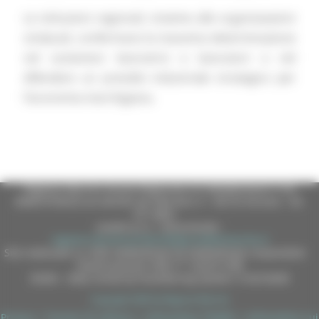
Le istituzioni regionali, insieme alle organizzazioni
sindacali, confermano la massima determinazione
nel sostenere lavoratrici e lavoratori e nel
difendere un presidio industriale strategico per
l’economia marchigiana.
Regione Marche Giunta Regionale (CF 80008630420 P.IVA
00481070423) via Gentile da Fabriano, 9 - 60125 Ancona - tel.
071.8061
casella p.e.c. istituzionale :
regione.marche.protocollogiunta@emarche.it
Sito realizzato su CMS DotNetNuke by DotNetNuke Corporation
Autorizzazione SIAE n° 1225/I/1298
DUNS - Data Universal Numbering System: 514216030
Copyright 2026 by Regione Marche
Privacy
|
Termini Di Utilizzo
|
Informativa TEAMS
|
Informativa sui