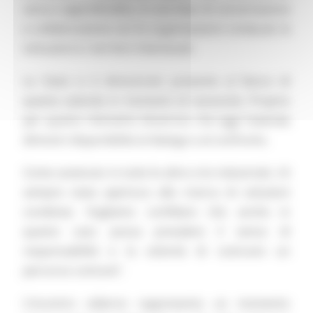
seria e approfondita, in una fase di concertazione
e collaborazione con le organizzazioni sindacali, le
istituzioni e i territori interessati.
Lo Stato si è dimostrato presente al fianco di
questa azienda in momenti di necessità. Proprio
per questo riteniamo doveroso che oggi l’azienda
dimostri disponibilità al dialogo e al confronto.
Come avvenuto in tutte le altre crisi industriali, c’è
sempre stata apertura alla ricerca di soluzioni
condivise. Vogliamo confidare che anche in
questo caso possa prevalere il senso di
responsabilità e la volontà di costruire un
percorso comune”.
L’incontro odierno rappresenta un momento