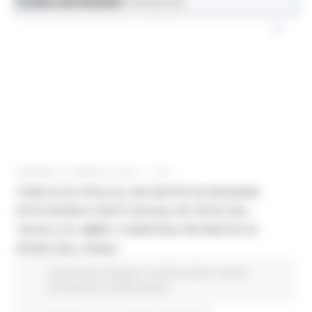
News ed Eventi
Lavoro e Formazione Professionale
VENERDÌ 22 MAGGIO 2026 17:50
CRISI ELECTROLUX, INCONTRO IN REGIONE.
ISTITUZIONI E PARTI SOCIALI IN VISTA DEL
TAVOLO AL MIMIT, CONDIVISA RICHIESTA DI
RITIRO DEL PIANO
Comunicati stampa
In primo piano
Lavoro
Formazione professionale