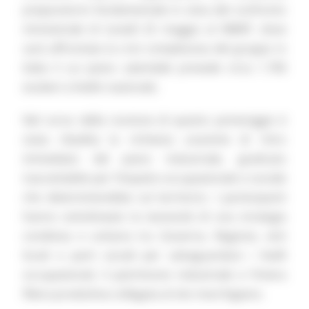
preparatorio fondamentale in vista del confronto
ministeriale di lunedì 25 maggio al MIMIT, dove
sarà affrontata la crisi complessiva del gruppo in
Italia il cui piano aziendale prevede circa 1.700
esuberi a livello nazionale.
Nel corso della riunione di questo pomeriggio è
stata ribadita la richiesta unanime di ritiro
immediato del piano industriale, giudicato
inaccettabile per l’impatto occupazionale e sociale
che determinerebbe sul territorio. I partecipanti
hanno sottolineato la necessità di una strategia
condivisa e unitaria tra Governo, Regione, enti
locali e parti sociali per salvaguardare i livelli
occupazionali, il patrimonio industriale e l’intera
filiera produttiva collegata al sito marchigiano.