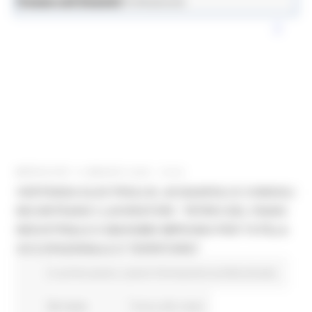
News ed Eventi
Lavoro e Formazione Professionale
MERCOLEDÌ 13 MAGGIO 2026 19:54
VERTENZA ELECTROLUX, ACQUAROLI E CONSOLI
INCONTRANO I LAVORATORI: “RITIRO DEL PIANO
INDUSTRIALE E MASSIMO IMPEGNO PER TUTELA
OCCUPAZIONALE E TERRITORIO”
In primo piano
Lavoro Formazione professionale
88 views
Torna alle news