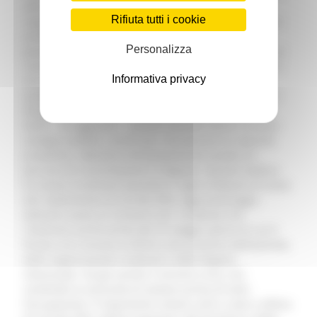
oltre mezzo secolo di storia ha dimostrato grandi
Rifiuta tutti i cookie
capacità produttive, raggiungendo sempre gli obiettivi
prefissati dall’azienda. Qui ci sono maestranze con
Personalizza
grande competenza che possono continuare a dare un
contributo importante allo sviluppo produttivo. Per un
Informativa privacy
territorio già colpito da altre crisi industriali, tutto
questo è inaccettabile. Siamo indignati, preoccupati e
dispiaciuti. Ora si apre una partita sicuramente non
facile – ha aggiunto –. Queste aziende hanno ricevuto
sostegni pubblici, anche per ristrutturare la capacità
produttiva. Abbiamo immediatamente avviato un
percorso di concertazione in Regione. Questa mattina
ho voluto incontrare lavoratori e sigle sindacali di fronte
allo stabilimento di Cerreto d’Esi, oggi pomeriggio
abbiamo avuto un incontro con i sindacati che
rivedremo anche prima del 25 maggio, giorno in cui è
fissata una riunione al Mimit, alla presenza dell’azienda,
delle organizzazioni sindacali e delle Regioni
interessate. Ho già sentito il ministro Urso, che
condivide la necessità di tutelare prima di tutto
l’occupazione. È importante restare uniti e coesi a difesa