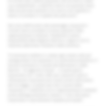
di Cerreto d’Esi, dell’occupazione, del territorio e della
sua competitività. Le Marche hanno una grande storia
fatta da persone perbene che sanno cosa significa il
lavoro, la serietà e il rispetto dei patti presi”.
Nel corso dell’incontro del pomeriggio, Acquaroli e
Consoli hanno ascoltato le preoccupazioni delle
rappresentanze sindacali, ribadendo la piena
disponibilità della Regione Marche a seguire con la
massima attenzione l’evolversi della vertenza.
“È necessario mettere in campo ogni azione utile per
salvaguardare l’occupazione, la continuità produttiva e il
tessuto economico e sociale del fabrianese e delle
Marche - ha aggiunto Consoli -. In questi giorni
lavoreremo con i nostri uffici per acquisire tutte le
informazioni necessarie per essere pronti all’incontro
del 25 maggio. E proprio per fare il punto della
situazione ci rivedremo con le rappresentanze sindacali
prima dell’appuntamento romano. Il ritiro del piano
industriale è naturalmente l’aspetto principale”.