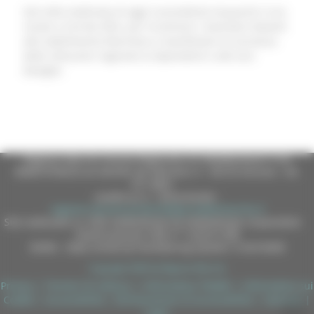
Già nella mattinata di oggi il presidente Acquaroli si era
recato a Cerreto d’Esi, per incontrare i lavoratori davanti
allo stabilimento Electrolux e manifestare la vicinanza
delle istituzioni regionali ai dipendenti e alle loro
famiglie.
Regione Marche Giunta Regionale (CF 80008630420 P.IVA
00481070423) via Gentile da Fabriano, 9 - 60125 Ancona - tel.
071.8061
casella p.e.c. istituzionale :
regione.marche.protocollogiunta@emarche.it
Sito realizzato su CMS DotNetNuke by DotNetNuke Corporation
Autorizzazione SIAE n° 1225/I/1298
DUNS - Data Universal Numbering System: 514216030
Copyright 2026 by Regione Marche
Privacy
|
Termini Di Utilizzo
|
Informativa TEAMS
|
Informativa sui
Cookie
|
Accessibilità
|
Dichiarazione di Accessibilità
|
Sitemap
|
Login