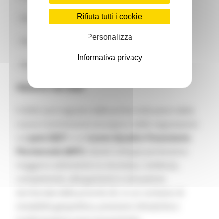
Rifiuta tutti i cookie
- Strategia del Mediterraneo Occidentale
Personalizza
- Strategia del Mar Nero
Informativa privacy
- Strategia del Greater North Sea
Obiettivi del 2026
Il 2026 sarà segnato dalle prime indicazioni della
nuova Commissione europea e dalle negoziazioni
sul
post-2027
e sul
nuovo Quadro Finanziario
Pluriennale (MFF)
. Questi sviluppi porteranno
maggiore attenzione su sicurezza, resilienza,
competitività, allargamento e attuazione
territoriale delle priorità UE, in un contesto di
instabilità geopolitica, pressioni climatiche e