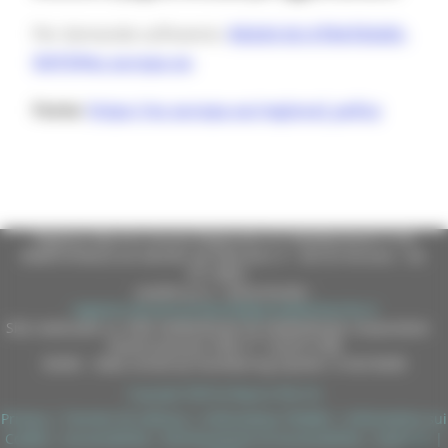
Per domande sull’evento:
REGIO-EU-STRATEGIES-
DAYS@ec.europa.eu
Fonte:
https://ec.europa.eu/regional_policy
Regione Marche Giunta Regionale (CF 80008630420 P.IVA
00481070423) via Gentile da Fabriano, 9 - 60125 Ancona - tel.
071.8061
casella p.e.c. istituzionale :
regione.marche.protocollogiunta@emarche.it
Sito realizzato su CMS DotNetNuke by DotNetNuke Corporation
Autorizzazione SIAE n° 1225/I/1298
DUNS - Data Universal Numbering System: 514216030
Copyright 2026 by Regione Marche
Privacy
|
Termini Di Utilizzo
|
Informativa TEAMS
|
Informativa sui
Cookie
|
Accessibilità
|
Dichiarazione di Accessibilità
|
Sitemap
|