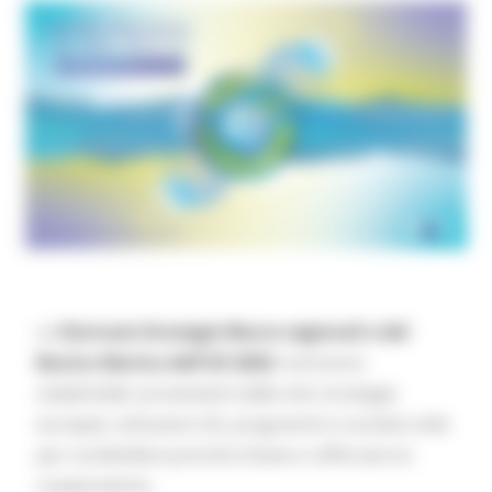
Le
Giornate Strategie Macro-regionali e del
Bacino Marino dell'UE 2026
riuniranno
stakeholder provenienti dalle otto strategie
europee, istituzioni UE, programmi e società civile
per condividere priorità chiave e rafforzare la
cooperazione.