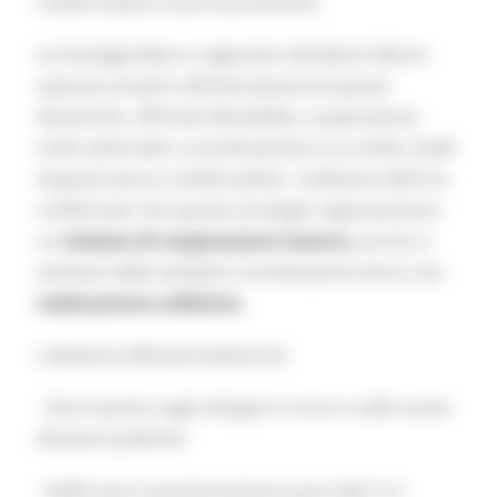
trasformazioni socio-economiche.
Le Strategie Macro-regionali e dei Bacini Marini
operano proprio all’intersezione di queste
dinamiche, offrendo flessibilità, cooperazione
multi-settoriale e coordinamento tra confini, livelli
di governance e ambiti politici. L’edizione 2025 ha
confermato che queste strategie rappresentano
un
sistema di cooperazione maturo
, pronto a
evolvere dalla semplice coordinazione verso una
realizzazione collettiva
.
L’edizione 2026 permetterà di:
- Fare il punto sugli sviluppi in corso e sulle nuove
direzioni politiche
- Rafforzare il posizionamento post-2027 e il