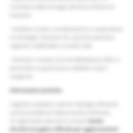
contributo delle Strategie alla futura Politica di
Coesione
- Facilitare scambi, coordinamento e cooperazione
tra Strategie, istituzioni UE, autorità nazionali e
regionali, stakeholder e società civile
- Sfruttare i risultati concreti dell’edizione 2025, in
particolare su governance, visibilità e azioni
congiunte
Informazioni pratiche
L’agenda completa e ulteriori dettagli sull’evento
saranno pubblicati nelle prossime settimane.
Le registrazioni apriranno a breve:
tenete
d’occhio la pagina ufficiale per aggiornamenti
.