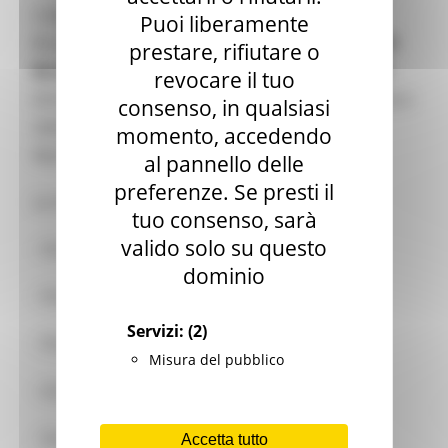
L’edizione 2026 si svolgerà
8–9 luglio 2026
a
Puoi liberamente
Bruxelles, presso
SQUARE, Mont des Arts, 1000
prestare, rifiutare o
Brussels
, e sarà co-organizzata dalla
DG REGIO
revocare il tuo
(Direzione Generale Politica Regionale e Urbana) e
consenso, in qualsiasi
dalla
DG MARE
(Direzione Generale Affari
momento, accedendo
Marittimi e Pesca).
al pannello delle
preferenze. Se presti il
Le otto strategie coinvolte sono:
tuo consenso, sarà
valido solo su questo
- Strategia Alpina
dominio
- Strategia Danubiana
Servizi:
(2)
- Strategia Adriatico-Ionica
Misura del pubblico
- Strategia del Mar Baltico
- Strategia Atlantica
Accetta tutto