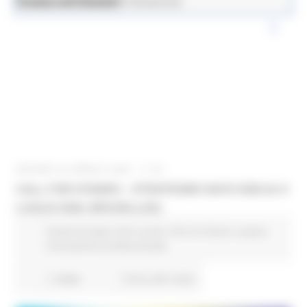
News ed Eventi
Lavoro e Formazione Professionale
GIOVEDÌ 30 APRILE 2026 11:00
CALL FOR STANDS – STRATEGIES DAYS 2026 (8–9
LUGLIO 2026, BRUXELLES)
Fondi Europei
Enti Locali e PA
EU Direct
Lavoro
Formazione professionale
1 views
Torna alle news