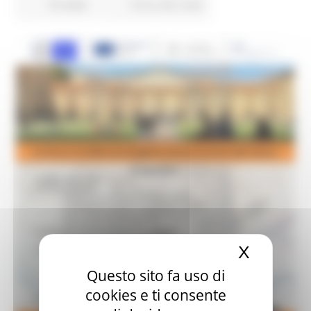
18 views
Torna alle news
X
Nascond
Questo sito fa uso di
cookies e ti consente