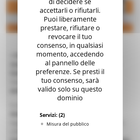
di decidere se
accettarli o rifiutarli.
Puoi liberamente
prestare, rifiutare o
revocare il tuo
consenso, in qualsiasi
momento, accedendo
Il
19 marzo 2026 alle ore 10:30
, presso la
Sala
al pannello delle
Consiglio della Facoltà di Economia “Giorgio
preferenze. Se presti il
Fuà”
(Piazzale Martelli n. 8, Ancona), si terrà
tuo consenso, sarà
l’evento
“La Cina e le sfide tecnologiche ed
valido solo su questo
economiche del futuro”
.
dominio
Il convegno è organizzato dall’
Università
Politecnica delle Marche
(Dipartimento di
Servizi:
(2)
Ingegneria Industriale e Scienze Matematiche) in
Misura del pubblico
collaborazione con
Confindustria Marche
,