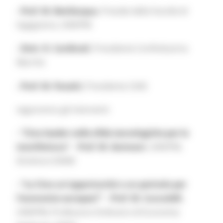
- Prof. M. Bevilacqua
, Preside della Facoltà di
Ingegneria, UNIVPM
- Dott. R. Cardinali
, Presidente Confindustria
Marche
- Prof. M. Pacetti
, Presidente CASE
seguiranno gli interventi:
- “Cina leader nelle sfide tecnologiche per la
manifattura”
–
Prof. M. Germani
, UNIVPM,
Direttore DIISM
- “La Cina un'opportunità o un pericolo per
l'economia europea?”
–
Prof. M. Cucculelli
,
UNIVPM, Professore Ordinario di Economia