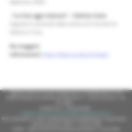
Applicata, DISES
- “La Cina oggi e domani”
–
Fabrizio Costa
,
Segretario Generale della Camera di Commercio
Italiana in Cina
Per maggiori
informazioni:
https://diism.univpm.it/news/
Regione Marche Giunta Regionale (CF 80008630420 P.IVA
00481070423) via Gentile da Fabriano, 9 - 60125 Ancona - tel.
071.8061
casella p.e.c. istituzionale :
regione.marche.protocollogiunta@emarche.it
Sito realizzato su CMS DotNetNuke by DotNetNuke Corporation
Autorizzazione SIAE n° 1225/I/1298
DUNS - Data Universal Numbering System: 514216030