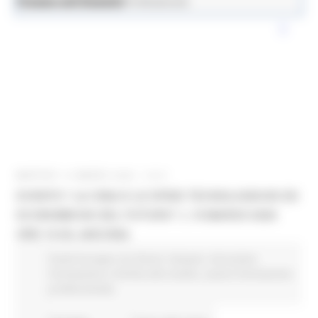
News ed Eventi
Lavoro e Formazione Professionale
MARTEDÌ 10 MARZO 2026 10:51
EVENTO “LA CINA E LE SFIDE TECNOLOGICHE ED
ECONOMICHE DEL FUTURO” L 19 MARZO 2026
ORE 10:30, ANCONA
Fondi Europei
EU Direct
Giovani
Istruzione
Formazione e Diritto allo studio
Lavoro Formazione
professionale