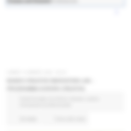
News ed Eventi
Lavoro e Formazione Professionale
LUNEDÌ 16 MARZO 2026 08:00
BANDO CREATIVE INNOVATION LAB –
PROGRAMMA EUROPA CREATIVA
Fondi Europei
EU Direct
Giovani
Lavoro
Formazione professionale
20 views
Torna alle news