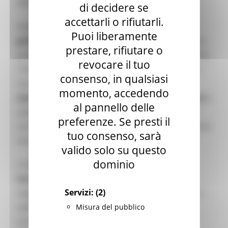
dell’audiovisivo.
di decidere se
accettarli o rifiutarli.
Il bando è rivolto a
enti giuridici, pubblici o
Puoi liberamente
privati
, operanti in uno degli Stati partecipanti al
prestare, rifiutare o
programma, che includono i Paesi membri dell’UE,
revocare il tuo
i Paesi e Territori d’Oltremare (OCT) e altri Paesi
consenso, in qualsiasi
non UE aderenti. Possono partecipare anche
momento, accedendo
start-up tecnologiche, incubatori, acceleratori
e
al pannello delle
aziende operanti nei settori creativi, favorendo
preferenze. Se presti il
così una contaminazione tra cultura e innovazione
tuo consenso, sarà
tecnologica.
valido solo su questo
dominio
L’obiettivo dell’iniziativa è favorire
soluzioni
innovative con impatto a lungo termine
,
Servizi:
(2)
migliorare la cooperazione tra audiovisivo e altri
settori culturali, promuovere la transizione
Misura del pubblico
ecologica, aumentare la competitività delle