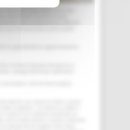
e e del Made in Italy Adolfo Urso e dal
 del cambiamento” durante la quale
roduzione della componentistica delle Kei
rio per la Ricostruzione Guido Castelli,
nali ha approfondito le urgenti tematiche
oltre 76 milioni destinati alle Marche e’
estici, salvaguardando gli stabilimenti
i consumatori e del territorio qualora
nelle Marche, per quanto ha fatto in questi
o molto complesso. La trattativa su Beko è
nvece il Governo ha compiuto veramente un
o. Mi fa inoltre piacere, insieme al Ministro
 di capacità tali da regalare alla nostra