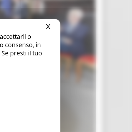
X
Nascondi il banner dei c
accettarli o
tuo consenso, in
e presti il tuo