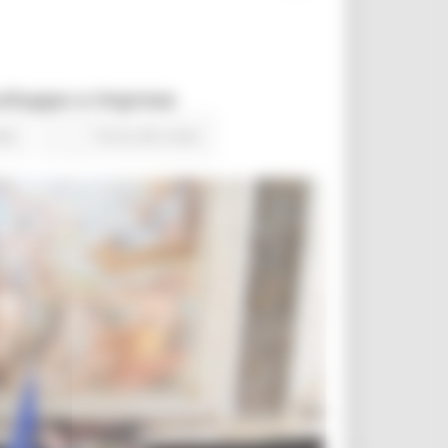
 sviluppo e imprese
ews
Torna alle news