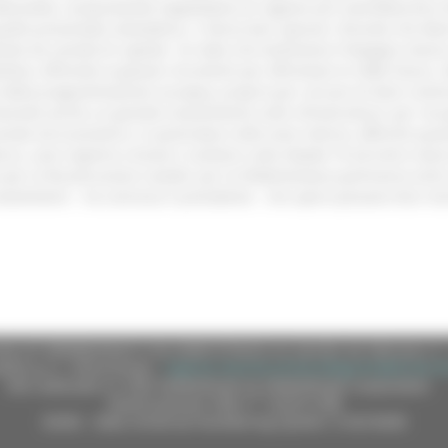
orialità, conquistando l’appellativo di regione più manifatturiera d’
quello presentato stamattina, ci fanno ben sperare. Ricordo che Ma
tuite da società di capitali. Un dato che testimonia l'impegno messo
oduttivo, offrendo ai giovani strumenti per affrontare le sfide futu
e della programmazione europea, proprio per cercare di dare contin
 facendo anche un grande investimento sulle infrastrutture, per rec
ciale ed economico, in particolare nelle aree interne, affinché que
occo, sarà riaperto a breve il cantiere sulla Statale 76 ed entro ma
o per la Ricostruzione Castelli, per la Pedemontana partiranno entro 
nvestimenti – ha concluso il presidente - che spero possano farci t
e (CF 80008630420 P.IVA 00481070423) via Gentile da Fabriano, 9 
ella p.e.c. istituzionale :
regione.marche.protocollogiunta@emarche
Sito realizzato su CMS DotNetNuke by DotNetNuke Corporation
Autorizzazione SIAE n° 1225/I/1298
DUNS - Data Universal Numbering System: 514216030