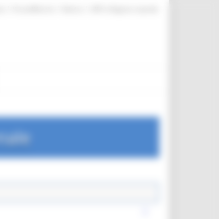
|
|
|
te
ProcediMarche
Rubrica
URP: la Regione risponde
nale