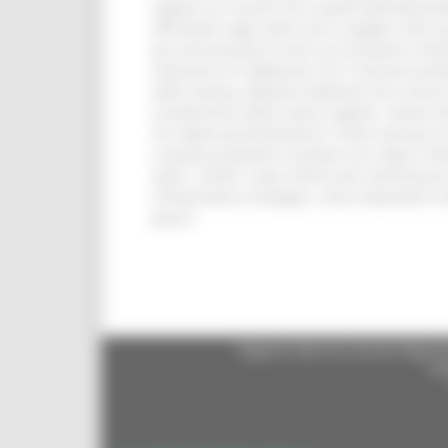
regione un record che è quello dell’imprendit
affrontate negli ultimi anni, progetti come 
per percentuale di start-up innovative costi
istituzioni di collaborare con il tessuto pr
delle startup, abbiamo dedicato loro risors
caratteristica della nostra regione. Stiamo
ha colpito pesantemente il nostro tessuto so
a questo proposito ricordare che, dopo il bl
lavori. Inoltre, come riferito dal commissari
infrastruttura strategica. Sono importanti i
piano”.
Regione Marche Giunta Regional
cas