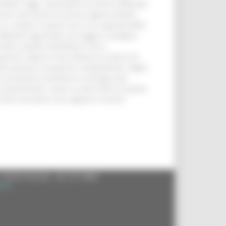
Italia. Oggi, nonostante le enormi difficoltà
rche sono anche la prima regione d'Italia
 in campo in questi anni e la capacità delle
re. Abbiamo approvato una legge a sostegno
uità a quella manifattura che è
uperare, dopo lo choc dovuto al sisma che
ste possano recuperare competitività. Voglio
rzo prossimo è prevista la consegna dei
quest'estate i lavori su due tratti di questa
ornare ad essere una regione in primo
- 60125 Ancona - tel. 071.8061
.it