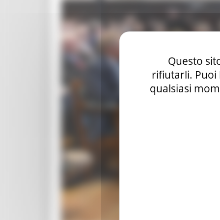
Questo sito
rifiutarli. Puo
qualsiasi mome