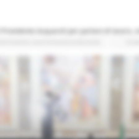
l Presidente Acquaroli per parlare di lavoro,
vità Produttive
Lavoro Formazione professionale
32 vi