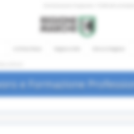
|
Amministrazione Trasparente
Profilo del committen
In Primo Piano
Regione Utile
Entra in Regione
ews ed Eventi
oro e Formazione Professio