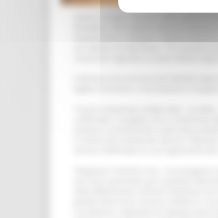
Lavoro, sviluppo, imprese. Sono i temi princ
Presidente della Regione Marche Francesco A
l’imprenditore e designer Umberto Palermo h
Car italiane nel fabrianese. Tra i presenti a
l'assessore regionale al Lavoro Stefano Agu
Il Ministro Urso nel corso del dibattito dop
legate al territorio. A tal proposito a margi
“Il piano industriale di Beko Italia - ha dett
confermato. Il progetto mira a trasformare B
esistenti e introducendo nuove linee produtt
In merito alla vicenda del marchio “Fabriano”
venisse confermato un uso ingannevole del 
“Ringrazio il ministro Urso - ha proseguito 
anni ed in particolare per la grande attenzio
stata difficilissima e all’inizio sembrava n
grande sforzo ed è riuscito a mettere in sic
e al Governo, ringraziare le imprese locali ch