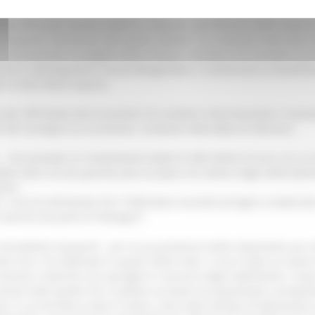
ipali affrontati questa mattina a Fabriano dal Ministro delle Impres
cquaroli intervenuti alla tavola rotonda “La creatività come base
a presentato il progetto Mole Urbana, iniziativa che prevede la p
nche il sottosegretario Fausto Bergamotto, il commissario straordina
zzi e Gian Mario Spacca.
o aver affrontato temi economici di carattere internazionale e nazio
ne del convegno ha incontrato i sindacati della Beko di Fabriano.
o -, che prevede un investimento totale di 300 milioni di euro, di cui 
eko Italia nel più grande polo europeo nel settore degli elettrodom
ive” .
, Urso ha dichiarato che “il Ministero è pronto ad agire a tutela de
marchio da parte di Fedrigoni“.
il presidente Acquaroli - per la sua presenza molto importante qui 
ne che ci ha dedicato in questi ultimi mesi. Il suo è stato un lavor
on lasciarci neanche uno spiraglio in nessuno degli stabilimenti. I
urezza tutto quello che si poteva sul piano occupazionale e produttiv
e, in un territorio come il nostro, sono state esempi di laboriosità e